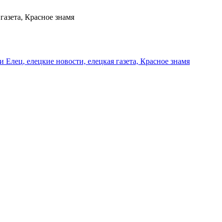
газета, Красное знамя
и Елец, елецкие новости, елецкая газета, Красное знамя