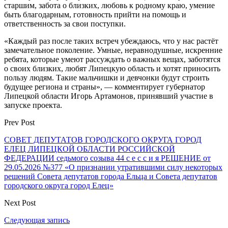
старшим, забота о близких, любовь к родному краю, умение
быть благодарным, готовность прийти на помощь и
ответственность за свои поступки.
«Каждый раз после таких встреч убеждаюсь, что у нас растёт
замечательное поколение. Умные, неравнодушные, искренние
ребята, которые умеют рассуждать о важных вещах, заботятся
о своих близких, любят Липецкую область и хотят приносить
пользу людям. Такие мальчишки и девчонки будут строить
будущее региона и страны», — комментирует губернатор
Липецкой области Игорь Артамонов, принявший участие в
запуске проекта.
Prev Post
СОВЕТ ДЕПУТАТОВ ГОРОДСКОГО ОКРУГА ГОРОД
ЕЛЕЦ ЛИПЕЦКОЙ ОБЛАСТИ РОССИЙСКОЙ
ФЕДЕРАЦИИ седьмого созыва 44 с е с с и я РЕШЕНИЕ от
29.05.2026 №377 «О признании утратившими силу некоторых
решений Совета депутатов города Ельца и Совета депутатов
городского округа город Елец»
Next Post
Следующая запись