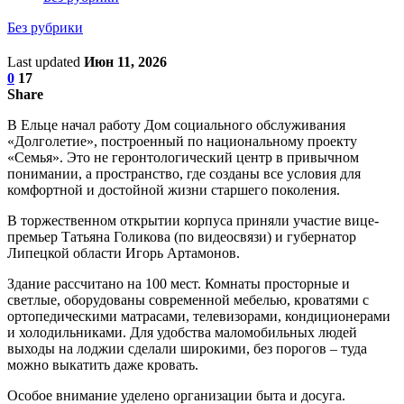
Без рубрики
Last updated
Июн 11, 2026
0
17
Share
В Ельце начал работу Дом социального обслуживания
«Долголетие», построенный по национальному проекту
«Семья». Это не геронтологический центр в привычном
понимании, а пространство, где созданы все условия для
комфортной и достойной жизни старшего поколения.
В торжественном открытии корпуса приняли участие вице-
премьер Татьяна Голикова (по видеосвязи) и губернатор
Липецкой области Игорь Артамонов.
Здание рассчитано на 100 мест. Комнаты просторные и
светлые, оборудованы современной мебелью, кроватями с
ортопедическими матрасами, телевизорами, кондиционерами
и холодильниками. Для удобства маломобильных людей
выходы на лоджии сделали широкими, без порогов – туда
можно выкатить даже кровать.
Особое внимание уделено организации быта и досуга.