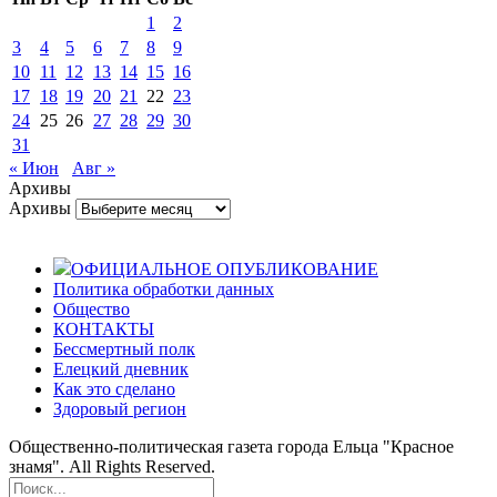
1
2
3
4
5
6
7
8
9
10
11
12
13
14
15
16
17
18
19
20
21
22
23
24
25
26
27
28
29
30
31
« Июн
Авг »
Архивы
Архивы
ОФИЦИАЛЬНОЕ ОПУБЛИКОВАНИЕ
Политика обработки данных
Общество
КОНТАКТЫ
Бессмертный полк
Елецкий дневник
Как это сделано
Здоровый регион
Общественно-политическая газета города Ельца "Красное
знамя". All Rights Reserved.