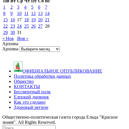
Пн
Вт
Ср
Чт
Пт
Сб
Вс
1
2
3
4
5
6
7
8
9
10
11
12
13
14
15
16
17
18
19
20
21
22
23
24
25
26
27
28
29
30
31
« Ноя
Янв »
Архивы
Архивы
ОФИЦИАЛЬНОЕ ОПУБЛИКОВАНИЕ
Политика обработки данных
Общество
КОНТАКТЫ
Бессмертный полк
Елецкий дневник
Как это сделано
Здоровый регион
Общественно-политическая газета города Ельца "Красное
знамя". All Rights Reserved.