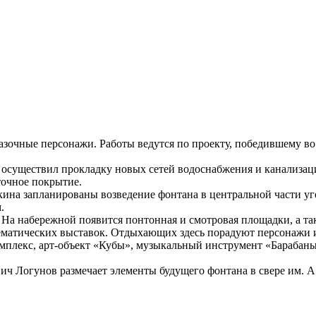
казочные персонажи. Работы ведутся по проекту, победившему в
 осуществил прокладку новых сетей водоснабжения и канализац
точное покрытие.
шкина запланированы возведение фонтана в центральной части у
.
. На набережной появится понтонная и смотровая площадки, а т
матических выставок. Отдыхающих здесь порадуют персонажи и 
омплекс, арт-объект «Кубы», музыкальный инструмент «Барабаны
 Логунов размечает элементы будущего фонтана в свере им. А