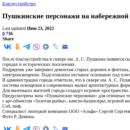
Благоустройство
Пушкинские персонажи на набережной
Last updated
Июн 23, 2022
0
736
Share
После благоустройства в сквере им. А. С. Пушкина появятся с
городах и исторических поселениях.
Подрядчик уже завершил демонтаж старых дорожек и фонтана,
электроосвещение. Подготовлено песчаное основание под пли
В администрации города отметили, что в сквере им. А. С. Пу
системы освещения и современных малых архитектурных форм
Для маленьких жителей города создадут игровое пространство
Предусмотрена зона «Пушкинские черновики» для сезонных те
с арт-объектом «Золотая рыбка», качели-балансиры, игровой к
Соб. инф.
Специалист липецкой компании ООО «Альфа» Сергей Сергеевич
Фото Р. Демина.