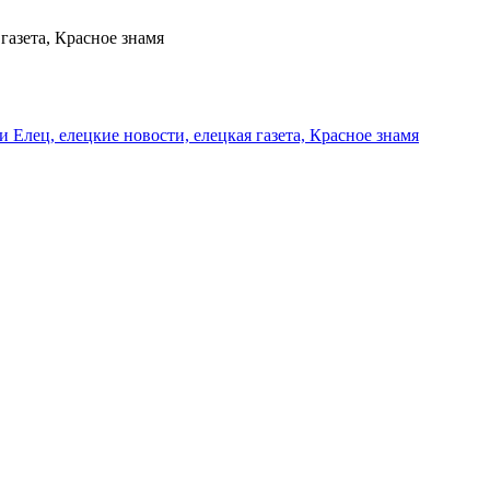
газета, Красное знамя
и Елец, елецкие новости, елецкая газета, Красное знамя