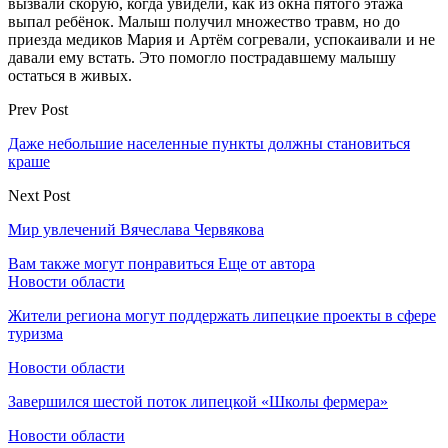
вызвали скорую, когда увидели, как из окна пятого этажа
выпал ребёнок. Малыш получил множество травм, но до
приезда медиков Мария и Артём согревали, успокаивали и не
давали ему встать. Это помогло пострадавшему малышу
остаться в живых.
Prev Post
Даже небольшие населенные пункты должны становиться
краше
Next Post
Мир увлечений Вячеслава Червякова
Вам также могут понравиться
Еще от автора
Новости области
Жители региона могут поддержать липецкие проекты в сфере
туризма
Новости области
Завершился шестой поток липецкой «Школы фермера»
Новости области