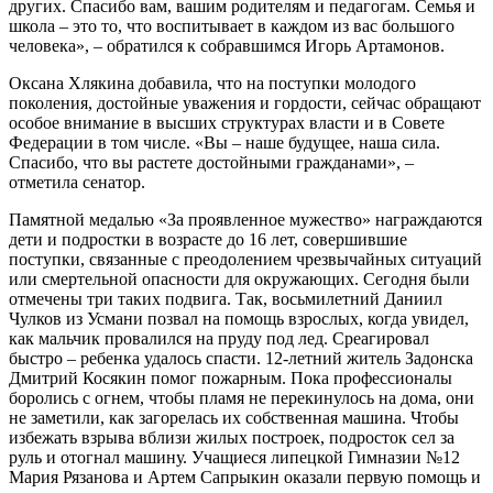
других. Спасибо вам, вашим родителям и педагогам. Семья и
школа – это то, что воспитывает в каждом из вас большого
человека», – обратился к собравшимся Игорь Артамонов.
Оксана Хлякина добавила, что на поступки молодого
поколения, достойные уважения и гордости, сейчас обращают
особое внимание в высших структурах власти и в Совете
Федерации в том числе. «Вы – наше будущее, наша сила.
Спасибо, что вы растете достойными гражданами», –
отметила сенатор.
Памятной медалью «За проявленное мужество» награждаются
дети и подростки в возрасте до 16 лет, совершившие
поступки, связанные с преодолением чрезвычайных ситуаций
или смертельной опасности для окружающих. Сегодня были
отмечены три таких подвига. Так, восьмилетний Даниил
Чулков из Усмани позвал на помощь взрослых, когда увидел,
как мальчик провалился на пруду под лед. Среагировал
быстро – ребенка удалось спасти. 12-летний житель Задонска
Дмитрий Косякин помог пожарным. Пока профессионалы
боролись с огнем, чтобы пламя не перекинулось на дома, они
не заметили, как загорелась их собственная машина. Чтобы
избежать взрыва вблизи жилых построек, подросток сел за
руль и отогнал машину. Учащиеся липецкой Гимназии №12
Мария Рязанова и Артем Сапрыкин оказали первую помощь и