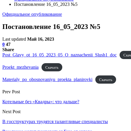
Постановление 16_05_2023 №5
Официальное опубликование
Постановление 16_05_2023 №5
Last updated
Май 16, 2023
0
47
Share
Post_Glavy_ot_16_05_2023_05_O_naznachenii_Slush1_doc
Скач
Proekt_mezhevania
Скачать
Materialy_po_obosnovaniyu_proekta_planirovki
Скачать
Prev Post
Котельные без «Квадры»: что дальше?
Next Post
В госструктурах трудятся талантливые специалисты