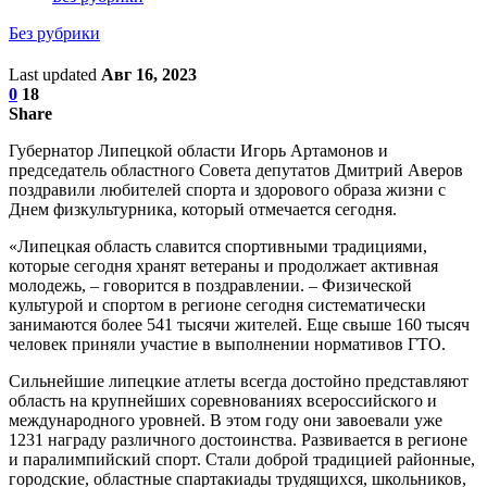
Без рубрики
Last updated
Авг 16, 2023
0
18
Share
Губернатор Липецкой области Игорь Артамонов и
председатель областного Совета депутатов Дмитрий Аверов
поздравили любителей спорта и здорового образа жизни с
Днем физкультурника, который отмечается сегодня.
«Липецкая область славится спортивными традициями,
которые сегодня хранят ветераны и продолжает активная
молодежь, – говорится в поздравлении. – Физической
культурой и спортом в регионе сегодня систематически
занимаются более 541 тысячи жителей. Еще свыше 160 тысяч
человек приняли участие в выполнении нормативов ГТО.
Сильнейшие липецкие атлеты всегда достойно представляют
область на крупнейших соревнованиях всероссийского и
международного уровней. В этом году они завоевали уже
1231 награду различного достоинства. Развивается в регионе
и паралимпийский спорт. Стали доброй традицией районные,
городские, областные спартакиады трудящихся, школьников,