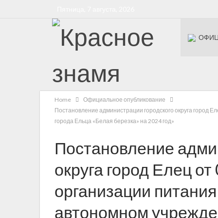
Пятница, 7 августа, 2026
ОФИЦ
Бессмерт
Home
Официальное опубликование
Постановление администрации городского округа город Е
города Ельца «Белая березка» на 2024 год»
Постановление адми
округа город Елец от
организации питания
автономном учрежде