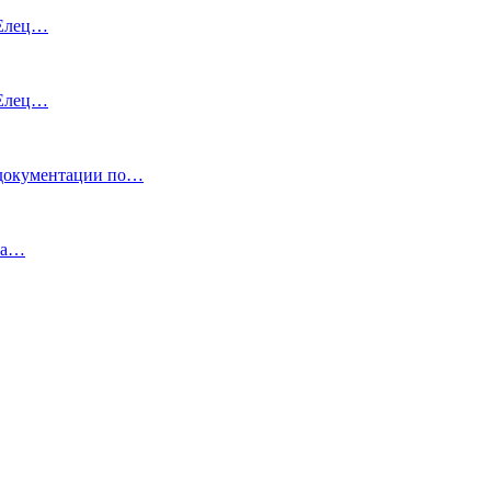
 Елец…
 Елец…
кументации по…
уга…