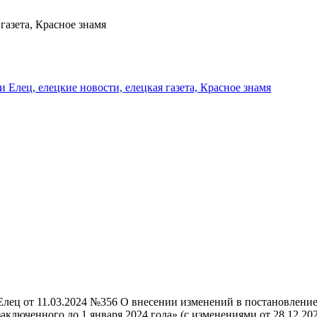
газета, Красное знамя
и Елец, елецкие новости, елецкая газета, Красное знамя
лец от 11.03.2024 №356 O внесении изменений в постановление 
ключенного до 1 января 2024 года» (с изменениями от 28.12.20