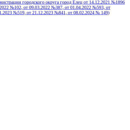
нистрации городского округа город Елец от 14.12.2021 №1896
022 №102, от 09.03.2022 №387, от 01.04.2022 №593, от
11.2023 №519, от 21.12.2023 №841, от 08.02.2024 № 149)