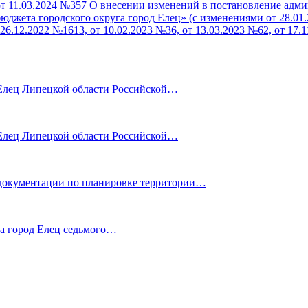
т 11.03.2024 №357 О внесении изменений в постановление адми
жета городского округа город Елец» (с изменениями от 28.01.2
 26.12.2022 №1613, от 10.02.2023 №36, от 13.03.2023 №62, от 17.
лец Липецкой области Российской…
лец Липецкой области Российской…
ентации по планировке территории…
га город Елец седьмого…