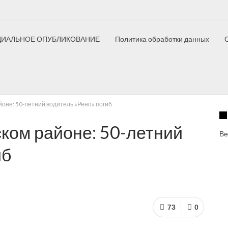
ИАЛЬНОЕ ОПУБЛИКОВАНИЕ
Политика обработки данных
ный полк
Елецкий дневник
Как это сделано
Здоровый ре
йоне: 50-летний водитель «Рено» погиб
ком районе: 50-летний
Ве
иб
73
0