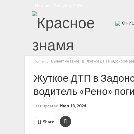
Пятница, 7 августа, 2026
ОФИЦ
Бессмерт
Home
Бывает же такое
Жуткое ДТП в Задонском ра
Жуткое ДТП в Задонс
водитель «Рено» пог
Last updated
Июл 18, 2024
Share