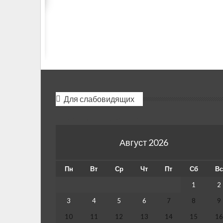
Для слабовидящих
Версия для слабовидящих
Август 2026
Пн
Вт
Ср
Чт
Пт
Сб
В
1
2
3
4
5
6
7
8
9
10
11
12
13
14
15
1