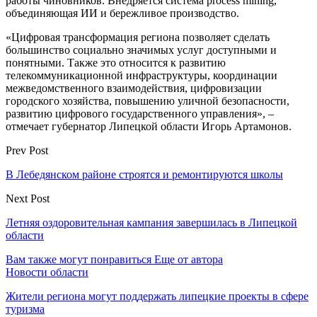
работы чиновников. Внедряется система process mining,
объединяющая ИИ и бережливое производство.
«Цифровая трансформация региона позволяет сделать
большинство социально значимых услуг доступными и
понятными. Также это относится к развитию
телекоммуникационной инфраструктуры, координации
межведомственного взаимодействия, цифровизации
городского хозяйства, повышению уличной безопасности,
развитию цифрового государственного управления», –
отмечает губернатор Липецкой области Игорь Артамонов.
Prev Post
В Лебедянском районе строятся и ремонтируются школы
Next Post
Летняя оздоровительная кампания завершилась в Липецкой
области
Вам также могут понравиться
Еще от автора
Новости области
Жители региона могут поддержать липецкие проекты в сфере
туризма