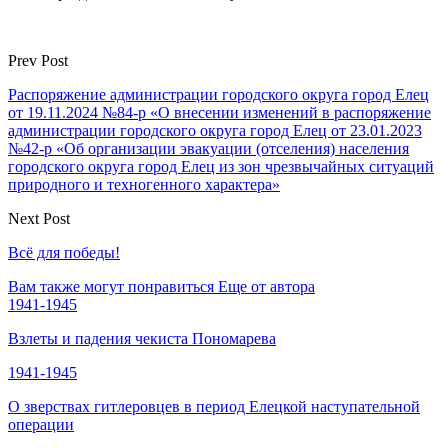
Prev Post
Распоряжение администрации городского округа город Елец
от 19.11.2024 №84-р «О внесении изменений в распоряжение
администрации городского округа город Елец от 23.01.2023
№42-р «Об организации эвакуации (отселения) населения
городского округа город Елец из зон чрезвычайных ситуаций
природного и техногенного характера»
Next Post
Всё для победы!
Вам также могут понравиться
Еще от автора
1941-1945
Взлеты и падения чекиста Пономарева
1941-1945
О зверствах гитлеровцев в период Елецкой наступательной
операции