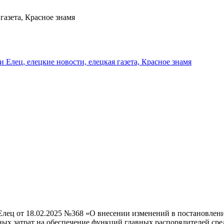
газета, Красное знамя
и Елец, елецкие новости, елецкая газета, Красное знамя
лец от 18.02.2025 №368 «О внесении изменений в постановлени
х затрат на обеспечение функций главных распорядителей средс