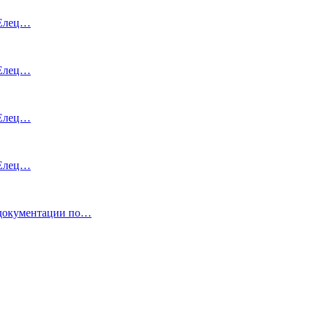
 Елец…
 Елец…
 Елец…
 Елец…
кументации по…