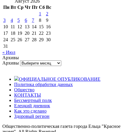
Август 2026
Пн
Вт
Ср
Чт
Пт
Сб
Вс
1
2
3
4
5
6
7
8
9
10
11
12
13
14
15
16
17
18
19
20
21
22
23
24
25
26
27
28
29
30
31
« Июл
Архивы
Архивы
ОФИЦИАЛЬНОЕ ОПУБЛИКОВАНИЕ
Политика обработки данных
Общество
КОНТАКТЫ
Бессмертный полк
Елецкий дневник
Как это сделано
Здоровый регион
Общественно-политическая газета города Ельца "Красное
знамя". All Rights Reserved.