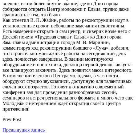
внешне, и тем более внутри здание, где ко Дню города
собираются открыть Центр молодежи г. Ельца, трудно даже
сравнивать с тем, что было.
Как отметил В. П. Жабин, работы по реконструкции идут в
установленные сроки, небольшие замечания некритичны.
Есть намерение открыть и сам центр, и скверик возле него с
Доской почета «Трудовая слава г. Ельца» ко Дню города.
Зам. главы администрации города М. В. Маринин,
комментируя ход реконструкции бывшего «Луча», добавил,
что строительно-монтажные работы на сегодняшний день
здесь полностью завершены. В здании монтируются
оборудование и оргтехника, до конца первой декады августа
все планируют закончить. Здесь появится масса интересного.
В помещении елецкого Центра молодежи, в частности,
оборудуют студию звукозаписи, доступную для талантливых
ельчан всех возрастов. Готовят к открытию современный
конференц-зал для проведения разнообразных сессий,
семинаров и встреч регионального формата и много чего еще.
Молодежь с нетерпением ждет открытия своего Центра
притяжения!
Prev Post
Предыдущая запись