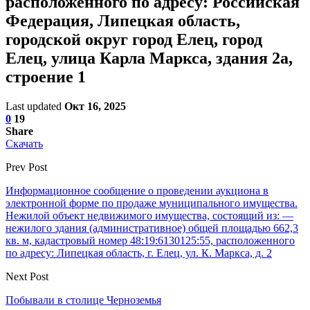
расположенного по адресу: Российская
Федерация, Липецкая область,
городской округ город Елец, город
Елец, улица Карла Маркса, здания 2а,
строение 1
Last updated
Окт 16, 2025
0
19
Share
Скачать
Prev Post
Информационное сообщение о проведении аукциона в
электронной форме по продаже муниципального имущества.
Нежилой объект недвижимого имущества, состоящий из: —
нежилого здания (административное) общей площадью 662,3
кв. м, кадастровый номер 48:19:6130125:55, расположенного
по адресу: Липецкая область, г. Елец, ул. К. Маркса, д. 2
Next Post
Побывали в столице Черноземья