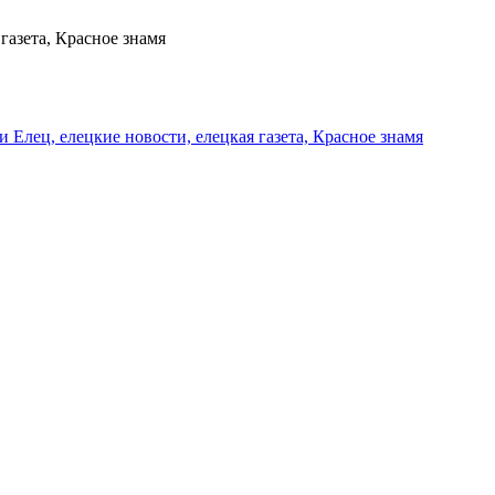
газета, Красное знамя
и Елец, елецкие новости, елецкая газета, Красное знамя