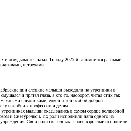
ох и оглядывается назад. Городу 2025-й запомнился разными
иативами, встречами.
 декабрьские дни елецкие малыши выходили на утренники в
мущался и прятал глаза, а кто‑то, наоборот, читал стих так
 бумажными снежинками, елкой и той особой доброй
делу и любви к профессии и детям.
их утренниках малыши оказывались в самом сердце волшебной
зом и Снегурочкой. Их роли исполнили папа одного из
учреждения. Свои роли сказочных героев взрослые исполнили