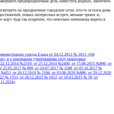
завершить предпраздничные дела, навестить родных, закончить
мотреть на праздничные городские огни, кто‑то остался дома
 достижений, новых интересных встреч, меньше тревог и,
 ждут чуда так искренне, что невольно начинаешь верить в
дминистрации города Ельца от 24.12.2013 № 2013 «Об
ни» и о признании утратившими силу некоторых
22.12.2014 №2318, от 25.12.2014 №2400, от 15.06.2015 №890, от
т 25.05.2017 № 899, от 10.07.2017 № 1188, от 05.10.2017 №
9 №653, от 26.12.2019 № 2186, от 03.08.2020 №886, от 29.12.2020
22 № 1553, от 26.12.2022 № 1612, от 10.03.2023 № 59, от
.11.2024»