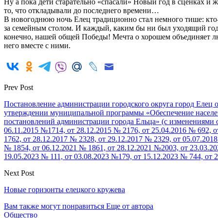
Ну а пока дети старательно «спасали» Новый год в сценках и 
то, что откладывали до последнего времени…
В новогоднюю ночь Елец традиционно стал немного тише: кто‑
за семейным столом. И каждый, каким бы ни был уходящий год,
конечно, нашей общей Победы! Мечта о хорошем объединяет люд
него вместе с ними.
Prev Post
Постановление администрации городского округа город Елец о
утверждении муниципальной программы «Обеспечение населен
постановлений администрации города Ельца» (с изменениями от 
06.11.2015 №1714, от 28.12.2015 № 2176, от 25.04.2016 № 692, о
1762, от 28.12.2017 № 2328, от 29.12.2017 № 2329, от 05.07.201
№ 1854, от 06.12.2021 № 1861, от 28.12.2021 №2003, от 23.03.20
19.05.2023 № 111, от 03.08.2023 №179, от 15.12.2023 № 744, от 
Next Post
Новые горизонты елецкого кружева
Вам также могут понравиться
Еще от автора
Общество