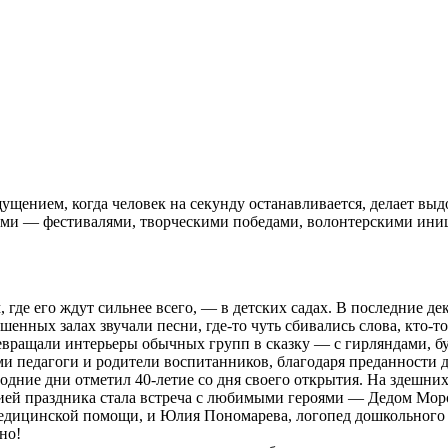
ущением, когда человек на секунду останавливается, делает выд
и — фестивалями, творческими победами, волонтерскими иниц
м, где его ждут сильнее всего, — в детских садах. В последние
нных залах звучали песни, где‑то чуть сбивались слова, кто‑то с
 превращали интерьеры обычных групп в сказку — с гирляндами,
ами педагоги и родители воспитанников, благодаря преданности 
огодние дни отметил 40-летие со дня своего открытия. На здешн
ией праздника стала встреча с любимыми героями — Дедом Моро
едицинской помощи, и Юлия Пономарева, логопед дошкольного 
но!