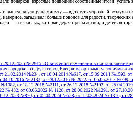
ждали подарков, взрослые подводили собственные итоги: успеть 
то вышел на улицу на минуту — вдохнуть морозный воздух и пос
 наверное, загадывал: больше поводов для радости, творческих
ей — и взрослых, которые держат ритм жизни, и детей, которые
т 29.12.2025 № 2915 «О внесении изменений в постановление а
ия городского округа город Елец комфортными условиями жиз
21.02.2014 №234, от 18.04.2014 №617, от 15.09.2014 №1593, от 
т 04.10.2016 № 2133, от 28.12.2016 № 2922, от 05.05.2017 №799, о
8 №1082, от 18.12.2018 №2111, от 26.12.2018 №2192, от 25.04.201
22 № 432, от 08.06.2022 № 1128, от 28.06.2022 №1291, от 27.10.20
26.12.2023 №870, от 05.04.2024 №528, от 12.08.2024 № 1316, от 28