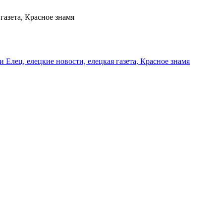
газета, Красное знамя
и Елец, елецкие новости, елецкая газета, Красное знамя