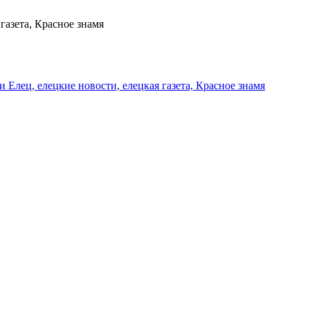
газета, Красное знамя
и Елец, елецкие новости, елецкая газета, Красное знамя