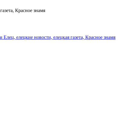
газета, Красное знамя
и Елец, елецкие новости, елецкая газета, Красное знамя