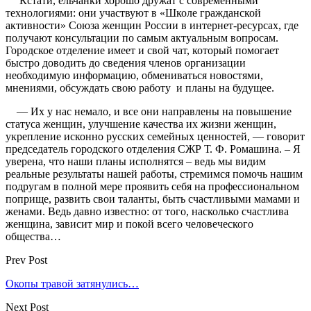
Кстати, ельчанки хорошо дружат с современными
технологиями: они участвуют в «Школе гражданской
активности» Союза женщин России в интернет-ресурсах, где
получают консультации по самым актуальным вопросам.
Городское отделение имеет и свой чат, который помогает
быстро доводить до сведения членов организации
необходимую информацию, обмениваться новостями,
мнениями, обсуждать свою работу и планы на будущее.
— Их у нас немало, и все они направлены на повышение
статуса женщин, улучшение качества их жизни женщин,
укрепление исконно русских семейных ценностей, — говорит
председатель городского отделения СЖР Т. Ф. Ромашина. – Я
уверена, что наши планы исполнятся – ведь мы видим
реальные результаты нашей работы, стремимся помочь нашим
подругам в полной мере проявить себя на профессиональном
поприще, развить свои таланты, быть счастливыми мамами и
женами. Ведь давно известно: от того, насколько счастлива
женщина, зависит мир и покой всего человеческого
общества…
Prev Post
Окопы травой затянулись…
Next Post