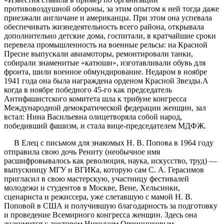
противовоздушной обороны, за этим опытом к ней тогда даже
приезжали англичане и американцы. При этом она успевала
обеспечивать жизнедеятельность всего района, открывала
дополнительно детские дома, госпитали, в кратчайшие сроки
перевела промышленность на военные рельсы: на Красной
Пресне выпускали авиамоторы, ремонтировали танки,
собирали знаменитые «катюши», изготавливали обувь для
фронта, шили военное обмундирование. Недаром в ноябре
1941 года она была награждена орденом Красной Звезды.А
когда в ноябре победного 45-го как председатель
Антифашистского комитета шла к трибуне конгресса
Международной демократической федерации женщин, зал
встал: Нина Васильевна олицетворяла собой народ,
победивший фашизм, и стала вице-председателем МДФЖ.
В Елец с письмом для знакомых Н. В. Попова в 1964 году
отправила свою дочь Рениту (необычное имя
расшифровывалось как революция, наука, искусство, труд) —
выпускницу МГУ и ВГИКа, которую сам С. А. Герасимов
пригласил в свою мастерскую, участницу фестивалей
молодежи и студентов в Москве, Вене, Хельсинки,
сценариста и режиссера, уже слетавшую с мамой Н. В.
Поповой в США и получившую благодарность за подготовку
и проведение Всемирного конгресса женщин. Здесь она
знакомится с доктором Николаем Овчинниковым –