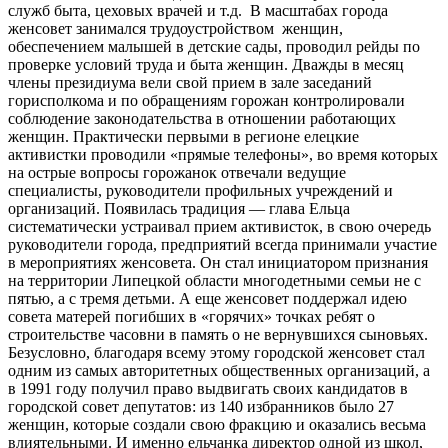
служб быта, цеховых врачей и т.д. В масштабах города
женсовет занимался трудоустройством женщин,
обеспечением малышей в детские сады, проводил рейды по
проверке условий труда и быта женщин. Дважды в месяц
члены президиума вели свой прием в зале заседаний
горисполкома и по обращениям горожан контролировали
соблюдение законодательства в отношении работающих
женщин. Практически первыми в регионе елецкие
активистки проводили «прямые телефоны», во время которых
на острые вопросы горожанок отвечали ведущие
специалисты, руководители профильных учреждений и
организаций. Появилась традиция — глава Ельца
систематически устраивал прием активисток, в свою очередь
руководители города, предприятий всегда принимали участие
в мероприятиях женсовета. Он стал инициатором признания
на территории Липецкой области многодетными семьи не с
пятью, а с тремя детьми. А еще женсовет поддержал идею
совета матерей погибших в «горячих» точках ребят о
строительстве часовни в память о не вернувшихся сыновьях.
Безусловно, благодаря всему этому городской женсовет стал
одним из самых авторитетных общественных организаций, а
в 1991 году получил право выдвигать своих кандидатов в
городской совет депутатов: из 140 избранников было 27
женщин, которые создали свою фракцию и оказались весьма
влиятельными. И именно ельчанка директор одной из школ,