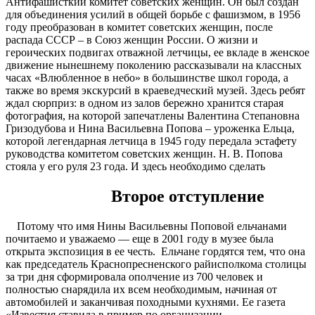
Антифашисткий комитет советских женщин. Он был создан
для объединения усилий в общей борьбе с фашизмом, в 1956
году преобразован в комитет советских женщин, после
распада СССР – в Союз женщин России. О жизни и
героических подвигах отважной летчицы, ее вкладе в женское
движение нынешнему поколению рассказывали на классных
часах «Влюбленное в небо» в большинстве школ города, а
также во время экскурсий в краеведческий музей. Здесь ребят
ждал сюрприз: в одном из залов бережно хранится старая
фотография, на которой запечатлены Валентина Степановна
Гризодубова и Нина Васильевна Попова – уроженка Ельца,
которой легендарная летчица в 1945 году передала эстафету
руководства комитетом советских женщин. Н. В. Попова
стояла у его руля 23 года. И здесь необходимо сделать
Второе отступление
Потому что имя Нины Васильевны Поповой ельчанами
почитаемо и уважаемо — еще в 2001 году в музее была
открыта экспозиция в ее честь. Ельчане гордятся тем, что она
как председатель Краснопресненского райисполкома столицы
за три дня сформировала ополчение из 700 человек и
полностью снарядила их всем необходимым, начиная от
автомобилей и заканчивая походными кухнями. Ее газета
«Известия ставила в пример по организации