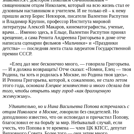
священником отцом Николаем, который на всю жизнь стал ее
духовным наставником и учителем. И не только ей – к нему
пришли актер Борис Невзоров, писатели Валентин Распутин
и Владимир Крупин, профессор Института мировой
литературы Алексей Макаров, кинематографисты, ученые,
врачи… Именно здесь, в Ельце, Валентин Распутин принял
крещение, а сама Ренита Андреевна Григорьева в доме отче
написала сценарии фильмов «Мальчики» и «Праздники
детства» — последняя лента стала лауреатом Государственной
премии СССР.
«Елец дал мне бесконечно много, — говорила Григорьева.
— И я должна возвращать! Отче сказал: «Помни, Елец — твоя
Родина, ты хоть и родилась в Москве, но Родина твоя здесь».
И Ренина Григорьева, которой, к сожалению, не стало летом
этого года,
основала Елецкое землячество и много сделала для
того, чтобы открыть миру город «как драгоценную
жемчужину».
Удивительно, но и Нина Васильевна Попова встречалась с
отцом Николаем в Москве, г
оворили без свидетелей. Но
доподлинно известно, что он исповедал и причастил Попову,
благословил ее на борьбу за мир. Небывалый случай, если
учесть, что Попова в те времена — член ЦК КПСС, депутат
Верховного Совета. Более того — они затем много