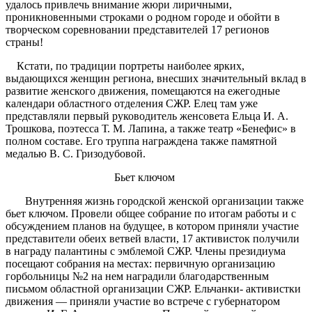
удалось привлечь внимание жюри лиричными,
проникновенными строками о родном городе и обойти в
творческом соревновании представителей 17 регионов
страны!
Кстати, по традиции портреты наиболее ярких,
выдающихся женщин региона, внесших значительный вклад в
развитие женского движения, помещаются на ежегодные
календари областного отделения СЖР. Елец там уже
представляли первый руководитель женсовета Ельца И. А.
Трошкова, поэтесса Т. М. Лапина, а также театр «Бенефис» в
полном составе. Его труппа награждена также памятной
медалью В. С. Гризодубовой.
Бьет ключом
Внутренняя жизнь городской женской организации также
бьет ключом. Провели общее собрание по итогам работы и с
обсуждением планов на будущее, в котором приняли участие
представители обеих ветвей власти, 17 активисток получили
в награду палантины с эмблемой СЖР. Члены президиума
посещают собрания на местах: первичную организацию
горбольницы №2 на нем наградили благодарственным
письмом областной организации СЖР. Ельчанки- активистки
движения — приняли участие во встрече с губернатором