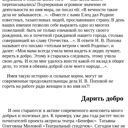
переписывались! Подчеркивая огромное значение ее
деятельности во имя мира, он писал ей: «В вечности такие
дела не забываются…». «Вместе с вами Елец дал Родине
известных, талантливых людей, прославивших страну. В день
ваших именин позволю себе выразить одно из многих
пожеланий: быть не только ельчанкой по месту своего
рождения, но и почетной гражданкой нашего города, столько
совершившей во славу Отечества…». В ответе Н. В. Попова
называет его письмо «теплым ветром с моей Родины», и
далее: «Моя мама всегда учила меня видеть в людях лучшее,
верить в добро. Этому я старалась следовать, этому учила
свою дочь. И если мне удалось внести какой-то вклад в общее
дело, то этим я обязана доброй силе моего народа…».
Имея такую историю и сильные корни, могут ли
современные продолжательницы дела Н. В. Поповой не
гореть на работе ради женщин и во имя их?!
Дарить добро
И они стараются: в активе современного женсовета много
добрых и полезных дел. К примеру, уже два года растет число
почитателей проекта актрисы театра «Бенефис» Татьяны
Олеговны Миловой «Театральный сундучок». Сегодня уже не