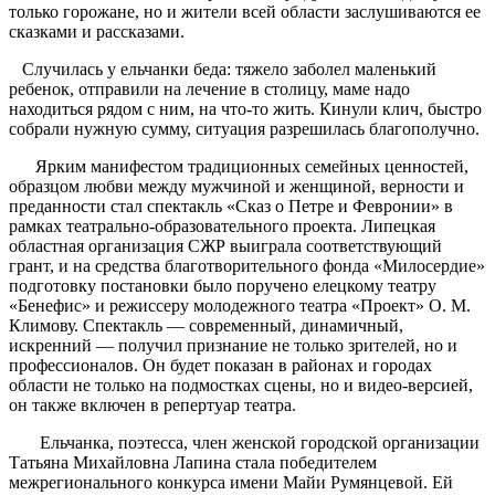
только горожане, но и жители всей области заслушиваются ее
сказками и рассказами.
Случилась у ельчанки беда: тяжело заболел маленький
ребенок, отправили на лечение в столицу, маме надо
находиться рядом с ним, на что-то жить. Кинули клич, быстро
собрали нужную сумму, ситуация разрешилась благополучно.
Ярким манифестом традиционных семейных ценностей,
образцом любви между мужчиной и женщиной, верности и
преданности стал спектакль «Сказ о Петре и Февронии» в
рамках театрально-образовательного проекта. Липецкая
областная организация СЖР выиграла соответствующий
грант, и на средства благотворительного фонда «Милосердие»
подготовку постановки было поручено елецкому театру
«Бенефис» и режиссеру молодежного театра «Проект» О. М.
Климову. Спектакль — современный, динамичный,
искренний — получил признание не только зрителей, но и
профессионалов. Он будет показан в районах и городах
области не только на подмостках сцены, но и видео-версией,
он также включен в репертуар театра.
Ельчанка, поэтесса, член женской городской организации
Татьяна Михайловна Лапина стала победителем
межрегионального конкурса имени Майи Румянцевой. Ей