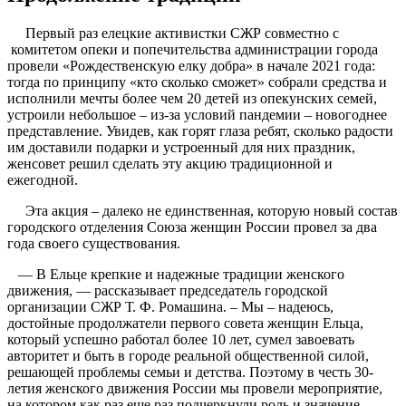
Первый раз елецкие активистки СЖР совместно с
комитетом опеки и попечительства администрации города
провели «Рождественскую елку добра» в начале 2021 года:
тогда по принципу «кто сколько сможет» собрали средства и
исполнили мечты более чем 20 детей из опекунских семей,
устроили небольшое – из-за условий пандемии – новогоднее
представление. Увидев, как горят глаза ребят, сколько радости
им доставили подарки и устроенный для них праздник,
женсовет решил сделать эту акцию традиционной и
ежегодной.
Эта акция – далеко не единственная, которую новый состав
городского отделения Союза женщин России провел за два
года своего существования.
— В Ельце крепкие и надежные традиции женского
движения, — рассказывает председатель городской
организации СЖР Т. Ф. Ромашина. – Мы – надеюсь,
достойные продолжатели первого совета женщин Ельца,
который успешно работал более 10 лет, сумел завоевать
авторитет и быть в городе реальной общественной силой,
решающей проблемы семьи и детства. Поэтому в честь 30-
летия женского движения России мы провели мероприятие,
на котором как раз еще раз подчеркнули роль и значение