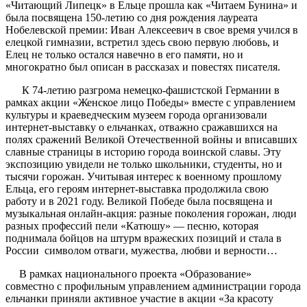
«Читающий Липецк» в Ельце прошла как «Читаем Бунина» и
была посвящена 150-летию со дня рождения лауреата
Нобелевской премии: Иван Алексеевич в свое время учился в
елецкой гимназии, встретил здесь свою первую любовь, и
Елец не только остался навечно в его памяти, но и
многократно был описан в рассказах и повестях писателя.
К 74-летию разгрома немецко-фашистской Германии в
рамках акции «Женское лицо Победы» вместе с управлением
культуры и краеведческим музеем города организовали
интернет-выставку о ельчанках, отважно сражавшихся на
полях сражений Великой Отечественной войны и вписавших
славные страницы в историю города воинской славы. Эту
экспозицию увидели не только школьники, студенты, но и
тысячи горожан. Учитывая интерес к военному прошлому
Ельца, его героям интернет-выставка продолжила свою
работу и в 2021 году. Великой Победе была посвящена и
музыкальная онлайн-акция: разные поколения горожан, люди
разных профессий пели «Катюшу» — песню, которая
поднимала бойцов на штурм вражеских позиций и стала в
России символом отваги, мужества, любви и верности…
В рамках национального проекта «Образование»
совместно с профильным управлением администрации города
ельчанки приняли активное участие в акции «За красоту