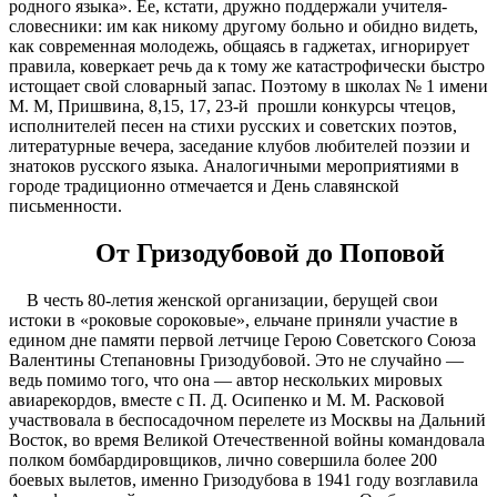
родного языка». Ее, кстати, дружно поддержали учителя-
словесники: им как никому другому больно и обидно видеть,
как современная молодежь, общаясь в гаджетах, игнорирует
правила, коверкает речь да к тому же катастрофически быстро
истощает свой словарный запас. Поэтому в школах № 1 имени
М. М, Пришвина, 8,15, 17, 23-й прошли конкурсы чтецов,
исполнителей песен на стихи русских и советских поэтов,
литературные вечера, заседание клубов любителей поэзии и
знатоков русского языка. Аналогичными мероприятиями в
городе традиционно отмечается и День славянской
письменности.
От Гризодубовой до Поповой
В честь 80-летия женской организации, берущей свои
истоки в «роковые сороковые», ельчане приняли участие в
едином дне памяти первой летчице Герою Советского Союза
Валентины Степановны Гризодубовой. Это не случайно —
ведь помимо того, что она — автор нескольких мировых
авиарекордов, вместе с П. Д. Осипенко и М. М. Расковой
участвовала в беспосадочном перелете из Москвы на Дальний
Восток, во время Великой Отечественной войны командовала
полком бомбардировщиков, лично совершила более 200
боевых вылетов, именно Гризодубова в 1941 году возглавила