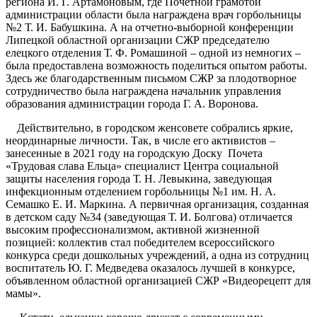
региона И. Г. Артамоновым, где Почетной грамотой
администрации области была награждена врач горбольницы
№2 Т. И. Бабушкина. А на отчетно-выборной конференции
Липецкой областной организации СЖР председателю
елецкого отделения Т. Ф. Ромашиной – одной из немногих –
была предоставлена возможность поделиться опытом работы.
Здесь же благодарственным письмом СЖР за плодотворное
сотрудничество была награждена начальник управления
образования администрации города Г. А. Воронова.
Действительно, в городском женсовете собрались яркие,
неординарные личности. Так, в числе его активистов –
занесенные в 2021 году на городскую Доску Почета
«Трудовая слава Ельца» специалист Центра социальной
защиты населения города Т. Н. Левыкина, заведующая
инфекционным отделением горбольницы №1 им. Н. А.
Семашко Е. И. Маркина. А первичная организация, созданная
в детском саду №34 (заведующая Т. И. Болгова) отличается
высоким профессионализмом, активной жизненной
позицией: коллектив стал победителем всероссийского
конкурса среди дошкольных учреждений, а одна из сотрудниц
воспитатель Ю. Г. Медведева оказалось лучшей в конкурсе,
объявленном областной организацией СЖР «Видеорецепт для
мамы».