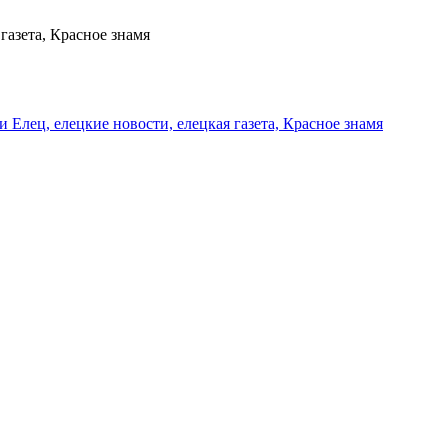
газета, Красное знамя
и Елец, елецкие новости, елецкая газета, Красное знамя