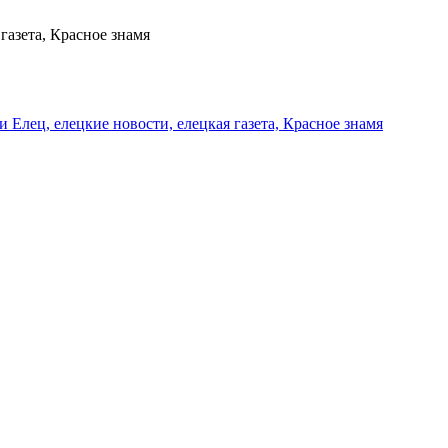
газета, Красное знамя
и Елец, елецкие новости, елецкая газета, Красное знамя