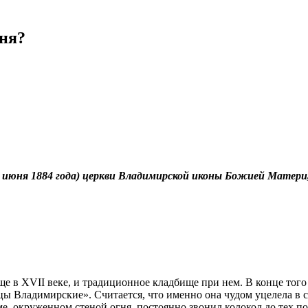
ня?
23 июня 1884 года) церкви Владимирской иконы Божией Матер
ще в ХVII веке, и традиционное кладбище при нем. В конце того
ы Владимирские». Считается, что именно она чудом уцелела в 
аме, окруженном стеной огня, постоянно звонил колокол до тех п