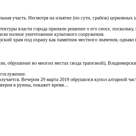
ная участь. Несмотря на изъятие (по сути, грабеж) церковных ц
тектуры власти города приняли решение о его сносе, поскольку, 
ожили полное уничтожение культового сооружения.
кий храм под охрану как памятник местного значения, однако 
ли, обрушение во многих местах свода трапезной), Владимирски
огослужение.
лучается. Вечером 29 марта 2019 обрушился купол алтарной част
езверия в руины, покажет время…