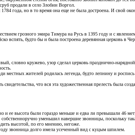
руб продали в село Злобин Воргол.
784 года, но в то время она еще не была достроена. И свой ок
ествием грозного эмира Тимура на Русь в 1395 году и с явление
ско вспять, будто бы и была построена деревянная церковь в Чер
ивый, словно кружево, узор сделал церковь празднично-нарядно
ость.
ди местных жителей родилась легенда, будто лепнину и роспись
 свидетельства, что вся эта художественная прелесть была созд
нно и ее высота были гораздо меньше и едва ли превышали 46 мет
н собственноручно уменьшил навершие звонницы, поскольку так
одить высотой, по его мнению, негоже.
9 году звонница долго имела усеченный вид с куцым шпилем.