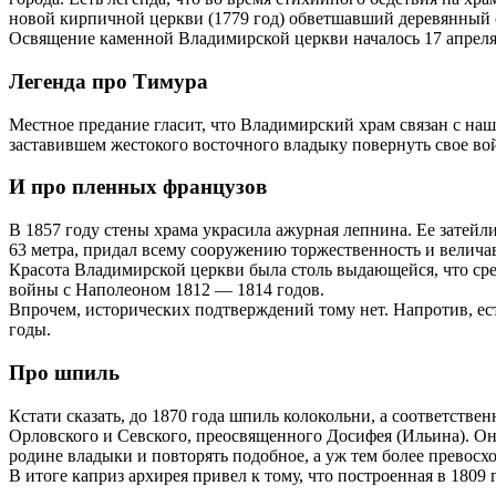
новой кирпичной церкви (1779 год) обветшавший деревянный с
Освящение каменной Владимирской церкви началось 17 апреля 1
Легенда про Тимура
Местное предание гласит, что Владимирский храм связан с наш
заставившем жестокого восточного владыку повернуть свое вой
И про пленных французов
В 1857 году стены храма украсила ажурная лепнина. Ее затейл
63 метра, придал всему сооружению торжественность и величав
Красота Владимирской церкви была столь выдающейся, что сре
войны с Наполеоном 1812 — 1814 годов.
Впрочем, исторических подтверждений тому нет. Напротив, есть
годы.
Про шпиль
Кстати сказать, до 1870 года шпиль колокольни, а соответстве
Орловского и Севского, преосвященного Досифея (Ильина). О
родине владыки и повторять подобное, а уж тем более превосх
В итоге каприз архирея привел к тому, что построенная в 180