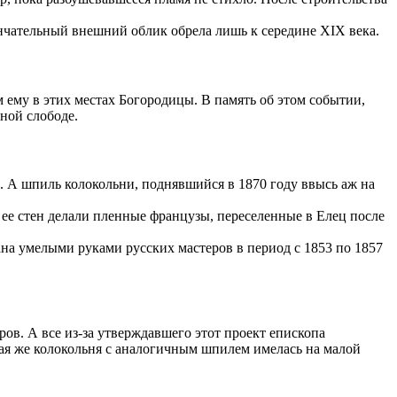
ончательный внешний облик обрела лишь к середине XIX века.
м ему в этих местах Богородицы. В память об этом событии,
ной слободе.
й. А шпиль колокольни, поднявшийся в 1870 году ввысь аж на
 ее стен делали пленные французы, переселенные в Елец после
ана умелыми руками русских мастеров в период с 1853 по 1857
ров. А все из-за утверждавшего этот проект епископа
ая же колокольня с аналогичным шпилем имелась на малой