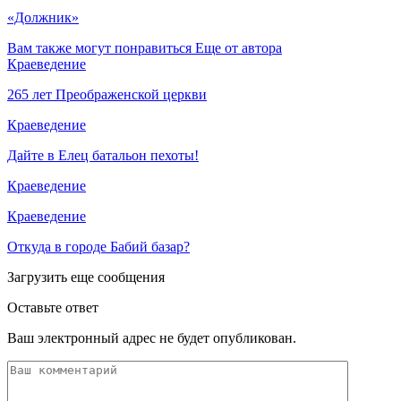
«Должник»
Вам также могут понравиться
Еще от автора
Краеведение
265 лет Преображенской церкви
Краеведение
Дайте в Елец батальон пехоты!
Краеведение
Краеведение
Откуда в городе Бабий базар?
Загрузить еще сообщения
Оставьте ответ
Ваш электронный адрес не будет опубликован.