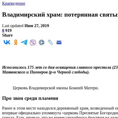
Краеведение
Владимирский храм: потерянная святы
Last updated
Июн 27, 2019
0
919
Share
Исполнилось 175 лет со дня освящения главного престола (
Маяковского и Пионеров (р-н Черной слободы).
Церковь Владимирской иконы Божией Матери.
Про звон среди пламени
Ранее в этом месте находился деревянный храм, возведенный е
впервые официально упомянута «церковь Пресвятые Богородиц
города. Есть легенда, что во время стихийного бедствия на хр