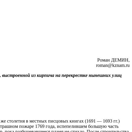
Роман ДЕМИН,
roman@kznam.ru
и, выстроенной из кирпича на перекрестке нынешних улиц
 же столетия в местных писцовых книгах (1691 — 1693 гг.)
страшном пожаре 1769 года, испепелившем большую часть
ор, пока разбушевавшееся пламя не стихло. После строительства