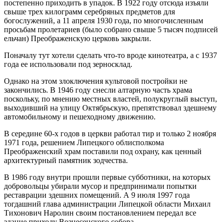
постепенно приходить в упадок. В 1922 году отсюда изъяли
свыше трех килограмм серебряных предметов для
богослужений, а 11 апреля 1930 года, по многочисленным
просьбам пролетариев (было собрано свыше 5 тысяч подписей
ельчан) Преображенскую церковь закрыли.
Поначалу тут хотели сделать что-то вроде кинотеатра, а с 1937
года ее использовали под зерносклад.
Однако на этом злоключения культовой постройки не
закончились. В 1946 году снесли алтарную часть храма
поскольку, по мнению местных властей, полукруглый выступ,
выходивший на улицу Октябрьскую, препятствовал здешнему
автомобильному и пешеходному движению.
В середине 60-х годов в церкви работал тир и только 2 ноября
1971 года, решением Липецкого облисполкома
Преображенский храм поставили под охрану, как ценный
архитектурный памятник зодчества.
В 1986 году внутри прошли первые субботники, на которых
добровольцы убирали мусор и предпринимали попытки
реставрации здешних помещений. А 9 июля 1997 года
тогдашний глава администрации Липецкой области Михаил
Тихонович Наролин своим постановлением передал все
здание приходу Вознесенского собора.