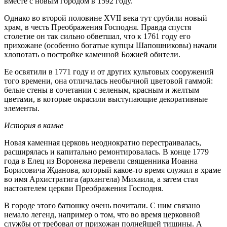
вместе с новым городом в 1592 году.
Однако во второй половине XVII века тут срубили новый
храм, в честь Преображения Господня. Правда спустя
столетие он так сильно обветшал, что к 1761 году его
прихожане (особенно богатые купцы Шапошниковы) начали
хлопотать о постройке каменной Божией обители.
Ее освятили в 1771 году и от других культовых сооружений
того времени, она отличалась необычной цветовой гаммой:
белые стены в сочетании с зеленым, красным и желтым
цветами, в которые окрасили выступающие декоративные
элементы.
История в камне
Новая каменная церковь неоднократно перестраивалась,
расширялась и капитально ремонтировалась. В конце 1779
года в Елец из Воронежа перевели священника Иоанна
Борисовича Жданова, который какое-то время служил в храме
во имя Архистратига (архангела) Михаила, а затем стал
настоятелем церкви Преображения Господня.
В городе этого батюшку очень почитали. С ним связано
немало легенд, например о том, что во время церковной
службы от требовал от прихожан полнейшей тишины. А