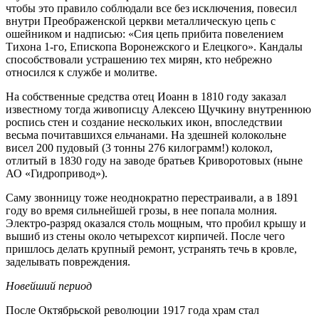
чтобы это правило соблюдали все без исключения, повесил
внутри Преображенской церкви металлическую цепь с
ошейником и надписью: «Сия цепь прибита повелением
Тихона 1-го, Епископа Воронежского и Елецкого». Кандалы
способствовали устрашению тех мирян, кто небрежно
относился к службе и молитве.
На собственные средства отец Иоанн в 1810 году заказал
известному тогда живописцу Алексею Щучкину внутреннюю
роспись стен и создание нескольких икон, впоследствии
весьма почитавшихся ельчанами. На здешней колокольне
висел 200 пудовый (3 тонны 276 килограмм!) колокол,
отлитый в 1830 году на заводе братьев Криворотовых (ныне
АО «Гидропривод»).
Саму звонницу тоже неоднократно перестраивали, а в 1891
году во время сильнейшей грозы, в нее попала молния.
Электро-разряд оказался столь мощным, что пробил крышу и
вышиб из стены около четырехсот кирпичей. После чего
пришлось делать крупный ремонт, устранять течь в кровле,
заделывать повреждения.
Новейший период
После Октябрьской революции 1917 года храм стал