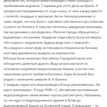
дворовый пес, который бежал впереди и лаем сообщал о
приближении водовоза. Стариков для этого дела не брали. А
профессия передавалась от отца к сыну, от него к внуку вместе
с телегой, лошадью и черпаком. Антон Чехов вспоминает о
таких людях, что они были с чувством собственного достоинства
и никого не боялись. К тому же считались завидными женихами,
так как денежки у них водились. Жители города обращались к
водовозам с почтением. Недаром тогда в быту была поговорка:
«Не ссорься с водовозом, будешь воду пить с навозом!».
Ну а водонос носил воду за плечами в специальном бочонке
или пару деревянных ведерок на коромыслах.
В Ельце было несколько бассейнов. Городской казне они
обходились довольно дорого. Воду качали насосом из
лучковских родников в водонапорную башню, а из нее она
самотеком шла по трубам в бассейны. Один большой был
рядом с нынешним сквером И. А. Бунина.
С каждым годом сеть водопровода в Ельце увеличивалась. На
карте землемера г. Ельца 1908 г. С. Шеламова проложенные
водопроводные линии можно хорошо рассмотреть. Например,
та, что идет от водоподъемного здания в Лучке до
водопроводной башни на Успенской улице. Следующая — от