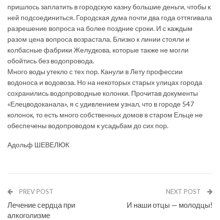
пришлось заплатить в городскую казну большие деньги, чтобы к
ней подсоединиться. Городская дума почти два года оттягивала
разрешение вопроса на более поздние сроки. И с каждым
разом цена вопроса возрастала. Близко к линии стояли и
колбасные фабрики Желудкова, которые также не могли
обойтись без водопровода.
Много воды утекло с тех пор. Канули в Лету профессии
водоноса и водовоза. Но на некоторых старых улицах города
сохранились водопроводные колонки. Прочитав документы
«Елецводоканала», я с удивлением узнал, что в городе 547
колонок, то есть много собственных домов в старом Ельце не
обеспечены водопроводом к усадьбам до сих пор.
Адольф ШЕВЕЛЮК
PREV POST
NEXT POST
Лечение сердца при
И наши отцы — молодцы!
алкоголизме