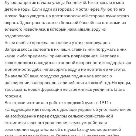
Лучок, напротив начала улицы Успенской. Его открыли в мои
детские годы. Если идти из города с моста через Лучок, то его
можно было увидеть на противоположной стороне лучковского
оврага. Здесь располагался большой бассейн со стенками из
елецкого известняка, в который накачивали воду из
водопровода.
Были особые правила поведения у этих резервуаров.
Запрещалось залезать в их чаши, ставить или погружать в них
какие-либо предметы, причинять повреждения. Черпаки и
ковши должны находиться в полной исправности и содержаться
в опрятности, дабы не засорять воду и не портить ее чистоты.
В начале XX века городская дума поднимала вопрос о
расширении водопроводных линий почти каждый год. Но купцы,
так сказать, новой формации не стремились увеличить блага
горожан.
Вот строки из отчета о работе городской думы в 1911 г.
«Следующим идет вопрос о докладе управы об уполномочии ее
на возбуждение перед отделом сельскохозяйственной
статистики главного управления землеустройства и
земледелия ходатайства об отпуске Ельцу мелиоративной
ссуды на водоснабжение. Ростовцев Н. Н. заявляет «дайте