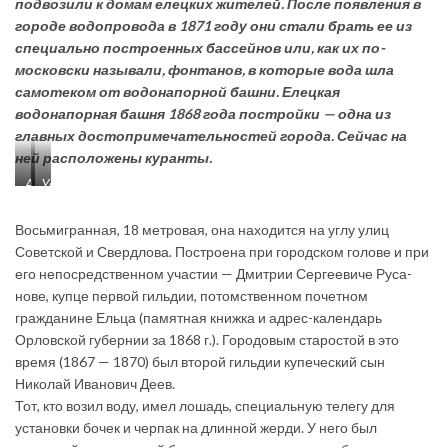
подвозили к домам елецких жителей. После появления в
городе водопровода в 1871 году они стали брать ее из
специально построенных бассейнов или, как их по-
московски называли, фонтанов, в которые вода шла
самотеком от водонапорной башни. Елецкая
водонапорная башня 1868 года постройки — одна из
главных достопримечательностей города. Сейчас на
ней расположены куранты.
А.
Успенская
К.
(ныне
Кольман.
Советская)
Восьмигранная, 18 метровая, она находится на углу улиц
Водонос.
улица
Бумага,
с
Советской и Свердлова. Построена при городском голове и при
акварель.
характерным
его непосредственном участии — Дмитрии Сергеевиче Руса­
Первая
силуэтом
половина
башни
нове, купце первой гильдии, потомственном почетном
XIX
в
гражданине Ельца (памятная книжка и адрес-календарь
века.
начале
Тверская
XX
Орловской губернии за 1868 г.). Городовым старостой в это
областная
века.
время (1867 — 1870) был второй гильдии купеческий сын
картинная
галерея.
Николай Иванович Деев.
Тот, кто возил воду, имел лошадь, специальную телегу для
установки бочек и черпак на длинной жерди. У него был