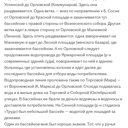
Успенской до Орловской (Коммунаров). Здесь она
раздваивается. Одна ветка — вниз по направлению к Б. Сосне
от Орловской до Красной площади и заканчивается тут
бассейном с правой стороны от Вознесенского собора. Другая
ветка идет в левую сторону от Орловской до Манежной
(Ленина). Здесь опять раздваивается: одна заворачивает на
Манежную и идет до Лесной площади (женского базара), где
заканчивается бассейном. А по Орловской следует
продолжение водопровода до Ярмарочной площади (р-н
современных зданий суда), поворачивает по ней к зданию
больницы, где установлены колонки и идет далее до
последнего бассейна для отбора воды потребителями.
Водопроводная линия проложена также по Торговой (Мира) —
от Воронежской (К. Маркса) до Орловской. Отсюда подавалась
вода и в жилые дома на Торговой и Соборной (Октябрьской)
улицах. В бассейнах ее брали за деньги водовозы и водоносы и
доставляли потребителям. На Сенной площади (р-н стадиона
«Труд») был небольшой бассейн — водопой для лошадей за
денежки.
Один из бассейнов мне был хорошо знаком. Тот, что у ручья