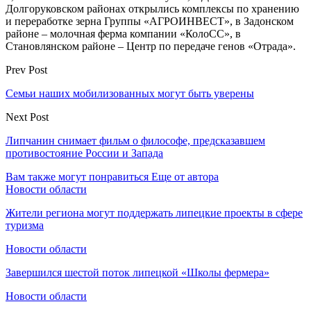
Долгоруковском районах открылись комплексы по хранению
и переработке зерна Группы «АГРОИНВЕСТ», в Задонском
районе – молочная ферма компании «КолоСС», в
Становлянском районе – Центр по передаче генов «Отрада».
Prev Post
Семьи наших мобилизованных могут быть уверены
Next Post
Липчанин снимает фильм о философе, предсказавшем
противостояние России и Запада
Вам также могут понравиться
Еще от автора
Новости области
Жители региона могут поддержать липецкие проекты в сфере
туризма
Новости области
Завершился шестой поток липецкой «Школы фермера»
Новости области