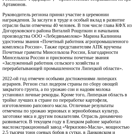
Артамонов.
Руководитель региона принял участие в церемонии
награждения. За заслуги в труде и особый вклад в развитие
отрасли были отмечены 40 человек. В том числе глава КФХ из
Догоруковского района Виталий Рощупкин и начальник
производства ООО «Лебедяньмолоко» Марина Калинина
удостоены звания «Почетный работник агропромышленного
комплекса России». Также представителям АПК вручены
Почетные грамоты Минсельхоза России, Благодарности
Минсельхоза России и присвоены почетные звания
«Заслуженный работник сельского хозяйства и
перерабатывающей промышленности Липецкой области».
2022-ой год отмечен особыми достижениями липецких
аграриев. Регион стал лидером страны по сбору овощей
закрытого грунта, а по урожаю сои и надоям молока
установил личные рекорды. Кроме того, Липецкая область в
тройке лучших в стране по переработке картофеля,
изготовлению рапсового масла. Отличные результаты
отмечены по урожаю зерновых и зернобобовых культур,
заготовке мяса и другим показателям. Отрасль динамично
развивается. В текущем году в Елецком районе заработал
маслоэкстракционный завод «Черкизово-Масла», мощностью
2,5 тысячи тонн соевых бобов в сутки, в Данковском и