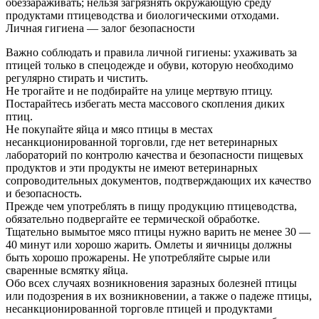
обеззараживать; нельзя загрязнять окружающую среду
продуктами птицеводства и биологическими отходами.
Личная гигиена — залог безопасности
Важно соблюдать и правила личной гигиены: ухаживать за
птицей только в спецодежде и обуви, которую необходимо
регулярно стирать и чистить.
Не трогайте и не подбирайте на улице мертвую птицу.
Постарайтесь избегать места массового скопления диких
птиц.
Не покупайте яйца и мясо птицы в местах
несанкционированной торговли, где нет ветеринарных
лабораторий по контролю качества и безопасности пищевых
продуктов и эти продукты не имеют ветеринарных
сопроводительных документов, подтверждающих их качество
и безопасность.
Прежде чем употреблять в пищу продукцию птицеводства,
обязательно подвергайте ее термической обработке.
Тщательно вымытое мясо птицы нужно варить не менее 30 —
40 минут или хорошо жарить. Омлеты и яичницы должны
быть хорошо прожарены. Не употребляйте сырые или
сваренные всмятку яйца.
Обо всех случаях возникновения заразных болезней птицы
или подозрения в их возникновении, а также о падеже птицы,
несанкционированной торговле птицей и продуктами