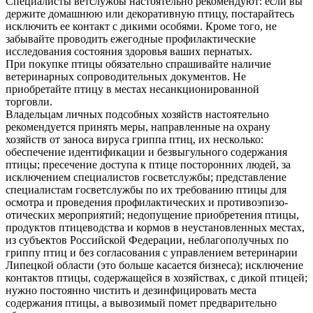
Специалисты ветслужбы настоятельно рекомендуют: если вы
держите домашнюю или декоративную птицу, постарайтесь
исключить ее контакт с дикими особями. Кроме того, не
забывайте проводить ежегодные профилактические
исследования состояния здоровья ваших пернатых.
При покупке птицы обязательно спрашивайте наличие
ветеринарных сопроводительных документов. Не
приобретайте птицу в местах несанкционированной
торговли.
Владельцам личных подсобных хозяйств настоятельно
рекомендуется принять меры, направленные на охрану
хозяйств от заноса вируса гриппа птиц, их несколько:
обеспечение идентификации и безвыгульного содержания
птицы; пресечение доступа к птице посторонних людей, за
исключением специалистов госветслужбы; представление
специалистам госветслужбы по их требованию птицы для
осмотра и проведения профилактических и противоэпизо­
отических мероприятий; недопущение приобретения птицы,
продуктов птицеводства и кормов в неустановленных местах,
из субъектов Российской Федерации, неблагополучных по
гриппу птиц и без согласования с управлением ветеринарии
Липецкой области (это больше касается бизнеса); исключение
контактов птицы, содержащейся в хозяйствах, с дикой птицей;
нужно постоянно чистить и дезинфицировать места
содержания птицы, а вывозимый помет предварительно