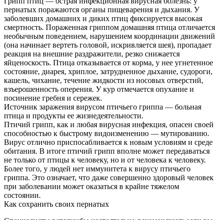
Грипп птиц — острая инфекционная вирусная болезнь: у
пернатых поражаются органы пищеварения и дыхания. У
заболевших домашних и диких птиц фиксируется высокая
смертность. Пораженная гриппом домашняя птица отличается
необычным поведением, нарушением координации движений
(она начинает вертеть головой, искривляется шея), пропадает
реакция на внешние раздражители, резко снижается
яйценоскость. Птица отказывается от корма, у нее угнетенное
состояние, диарея, хриплое, затрудненное дыхание, судороги,
кашель, чихание, течение жидкости из носовых отверстий,
взъерошенность оперения. У кур отмечается опухание и
посинение гребня и сережек.
Источник заражения вирусом птичьего гриппа — больная
птица и продукты ее жизнедеятельности.
Птичий грипп, как и любая вирусная инфекция, опасен своей
способностью к быстрому видоизменению — мутированию.
Вирус отлично приспосабливается к новым условиям и среде
обитания. В итоге птичий грипп вполне может передаваться
не только от птицы к человеку, но и от человека к человеку.
Более того, у людей нет иммунитета к вирусу птичьего
гриппа. Это означает, что даже совершенно здоровый человек
при заболевании может оказаться в крайне тяжелом
состоянии.
Как сохранить своих пернатых