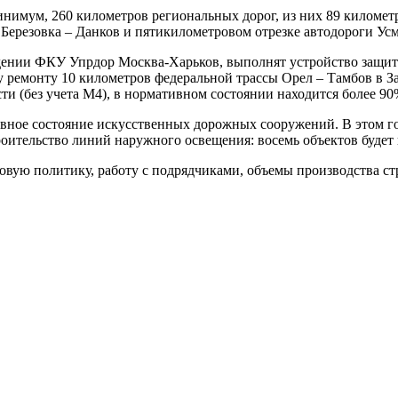
инимум, 260 километров региональных дорог, из них 89 километ
Березовка – Данков и пятикилометровом отрезке автодороги Усм
ведении ФКУ Упрдор Москва-Харьков, выполнят устройство защи
 ремонту 10 километров федеральной трассы Орел – Тамбов в З
и (без учета М4), в нормативном состоянии находится более 90
вное состояние искусственных дорожных сооружений. В этом го
тельство линий наружного освещения: восемь объектов будет в р
вую политику, работу с подрядчиками, объемы производства стр