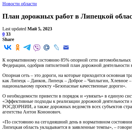
Новости области
План дорожных работ в Липецкой област
Last updated
Май 5, 2023
0
33
Share
К нормативному состоянию 85% опорной сети автомобильных д
Федерации, одобрив пятилетний план дорожной деятельности н
Опорная сеть – это дороги, на которые приходится основная тр
как Липецк – Данков, Липецк – Доброе – Чаплыгин, Хлевное –
национальному проекту «Безопасные качественные дороги».
О необходимости привести в порядок и «увязать» в единую си
«Эффективные подходы к реализации дорожной деятельности н
РОСДОРНИИ, а также дорожных ведомств всех субъектов стра
агентства Антон Кононович.
«По состоянию на сегодняшний день в нормативном состоянии у
Липецкая область укладывается в заявленные темпы», – говор