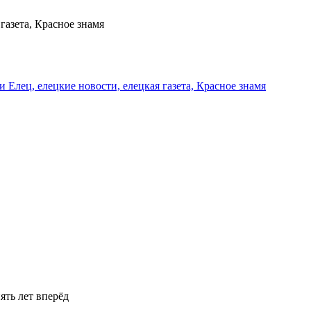
газета, Красное знамя
и Елец, елецкие новости, елецкая газета, Красное знамя
ять лет вперёд