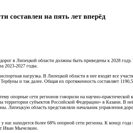
и составлен на пять лет вперёд
орог в Липецкой области должны быть приведены к 2028 году. 
а 2023-2027 годы.
анспортная нагрузка. В Липецкой области в нее входят все участ
 Тербуны и так далее. Общая их протяженность составляет 1190
стему опорные сети регионов говорили на научно-практической
а территории субъектов Российской Федерации» в Казани. В не
ны. Липецкую область представляли начальник управления дор
 нас находится более 68% опорной сети региона. К концу года 
ит Иван Мычелкин.