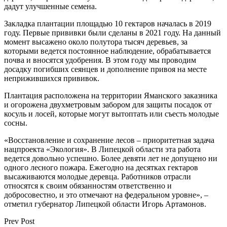
дадут улучшенные семена.
Закладка плантации площадью 10 гектаров началась в 2019
году. Первые прививки были сделаны в 2021 году. На данный
момент высажено около полутора тысяч деревьев, за
которыми ведется постоянное наблюдение, обрабатывается
почва и вносятся удобрения. В этом году мы проводим
досадку погибших сеянцев и дополнение привоя на месте
неприжившихся прививок.
Плантация расположена на территории Яманского заказника
и огорожена двухметровым забором для защиты посадок от
косуль и лосей, которые могут вытоптать или съесть молодые
сосны.
«Восстановление и сохранение лесов – приоритетная задача
нацпроекта «Экология». В Липецкой области эта работа
ведется довольно успешно. Более девяти лет не допущено ни
одного лесного пожара. Ежегодно на десятках гектаров
высаживаются молодые деревца. Работников отрасли
относятся к своим обязанностям ответственно и
добросовестно, и это отмечают на федеральном уровне», –
отметил губернатор Липецкой области Игорь Артамонов.
Prev Post