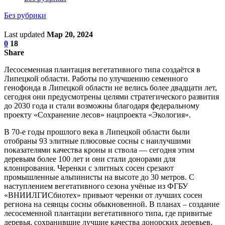
Без рубрики
Last updated
Мар 20, 2024
0
18
Share
Лесосеменная плантация вегетативного типа создаётся в
Липецкой области. Работы по улучшению семенного
генофонда в Липецкой области не велись более двадцати лет,
сегодня они предусмотрены целями стратегического развития
до 2030 года и стали возможны благодаря федеральному
проекту «Сохранение лесов» нацпроекта «Экология».
В 70-е годы прошлого века в Липецкой области были
отобраны 93 элитные плюсовые сосны с наилучшими
показателями качества кроны и ствола — сегодня этим
деревьям более 100 лет и они стали донорами для
клонирования. Черенки с элитных сосен срезают
промышленные альпинисты на высоте до 30 метров. С
наступлением вегетативного сезона учëные из ФГБУ
«ВНИИЛГИСбиотех» привьют черенки от лучших сосен
региона на сеянцы сосны обыкновенной. В планах – создание
лесосеменной плантации вегетативного типа, где привитые
деревья, сохранившие лучшие качества донорских деревьев,