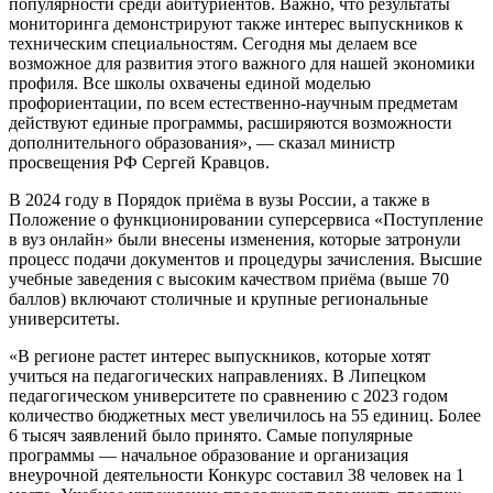
популярности среди абитуриентов. Важно, что результаты
мониторинга демонстрируют также интерес выпускников к
техническим специальностям. Сегодня мы делаем все
возможное для развития этого важного для нашей экономики
профиля. Все школы охвачены единой моделью
профориентации, по всем естественно-научным предметам
действуют единые программы, расширяются возможности
дополнительного образования», — сказал министр
просвещения РФ Сергей Кравцов.
В 2024 году в Порядок приёма в вузы России, а также в
Положение о функционировании суперсервиса «Поступление
в вуз онлайн» были внесены изменения, которые затронули
процесс подачи документов и процедуры зачисления. Высшие
учебные заведения с высоким качеством приёма (выше 70
баллов) включают столичные и крупные региональные
университеты.
«В регионе растет интерес выпускников, которые хотят
учиться на педагогических направлениях. В Липецком
педагогическом университете по сравнению с 2023 годом
количество бюджетных мест увеличилось на 55 единиц. Более
6 тысяч заявлений было принято. Самые популярные
программы — начальное образование и организация
внеурочной деятельности Конкурс составил 38 человек на 1