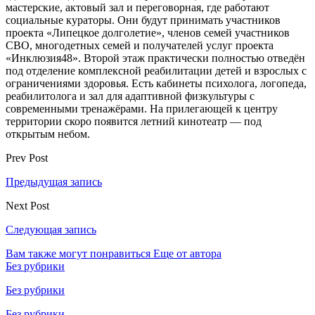
мастерские, актовый зал и переговорная, где работают
социальные кураторы. Они будут принимать участников
проекта «Липецкое долголетие», членов семей участников
СВО, многодетных семей и получателей услуг проекта
«Инклюзия48». Второй этаж практически полностью отведён
под отделение комплексной реабилитации детей и взрослых с
ограничениями здоровья. Есть кабинеты психолога, логопеда,
реабилитолога и зал для адаптивной физкультуры с
современными тренажёрами. На прилегающей к центру
территории скоро появится летний кинотеатр — под
открытым небом.
Prev Post
Предыдущая запись
Next Post
Следующая запись
Вам также могут понравиться
Еще от автора
Без рубрики
Без рубрики
Без рубрики