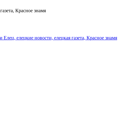
газета, Красное знамя
и Елец, елецкие новости, елецкая газета, Красное знамя