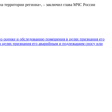
а территории региона», – заключил глава МЧС России
по оценке и обследованию помещения в целях признания его
 целях признания его аварийным и подлежащим сносу или