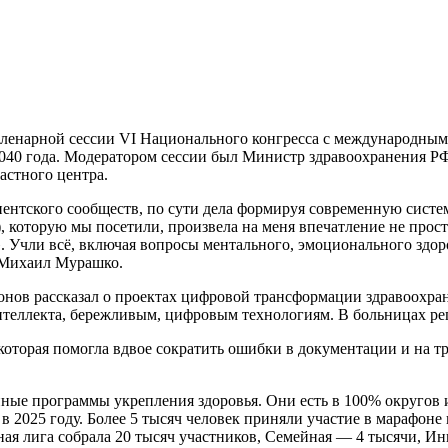
ленарной сессии VI Национального конгресса с международным
040 года. Модератором сессии был Министр здравоохранения Р
ластного центра.
ентского сообществ, по сути дела формируя современную систем
которую мы посетили, произвела на меня впечатление не прост
. Учли всё, включая вопросы ментального, эмоционального здор
л Михаил Мурашко.
нов рассказал о проектах цифровой трансформации здравоохране
нтеллекта, бережливым, цифровым технологиям. В больницах ре
оторая помогла вдвое сократить ошибки в документации и на т
ные программы укрепления здоровья. Они есть в 100% округов и
 в 2025 году. Более 5 тысяч человек приняли участие в марафон
ная лига собрала 20 тысяч участников, Семейная — 4 тысячи, И