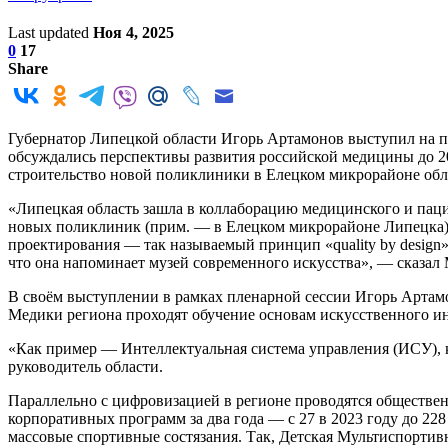
Last updated
Ноя 4, 2025
0
17
Share
Губернатор Липецкой области Игорь Артамонов выступил на п
обсуждались перспективы развития российской медицины до 2
строительство новой поликлиники в Елецком микрорайоне об
«Липецкая область зашла в коллаборацию медицинского и паци
новых поликлиник (прим. — в Елецком микрорайоне Липецка), 
проектирования — так называемый принцип «quality by design»
что она напоминает музей современного искусства», — сказа
В своём выступлении в рамках пленарной сессии Игорь Артамо
Медики региона проходят обучение основам искусственного и
«Как пример — Интеллектуальная система управления (ИСУ), к
руководитель области.
Параллельно с цифровизацией в регионе проводятся обществен
корпоративных программ за два года — с 27 в 2023 году до 228
массовые спортивные состязания. Так, Детская Мультиспортив