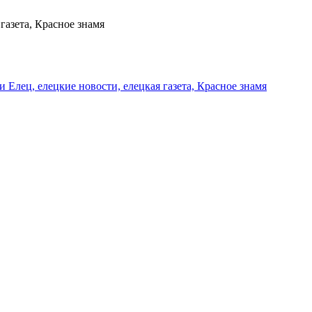
газета, Красное знамя
и Елец, елецкие новости, елецкая газета, Красное знамя