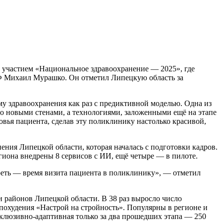
 участием «Национальное здравоохранение — 2025», где
Ф Михаил Мурашко. Он отметил Липецкую область за
у здравоохранения как раз с предиктивной моделью. Одна из
о новыми стенами, а технологиями, заложенными ещё на этапе
овья пациента, сделав эту поликлинику настолько красивой,
ния Липецкой области, которая началась с подготовки кадров.
гиона внедрены 8 сервисов с ИИ, ещё четыре — в пилоте.
реть — время визита пациента в поликлинику», — отметил
 районов Липецкой области. В 38 раз выросло число
е похудения «Настрой на стройность». Популярны в регионе и
нклюзивно-адаптивная только за два прошедших этапа — 250