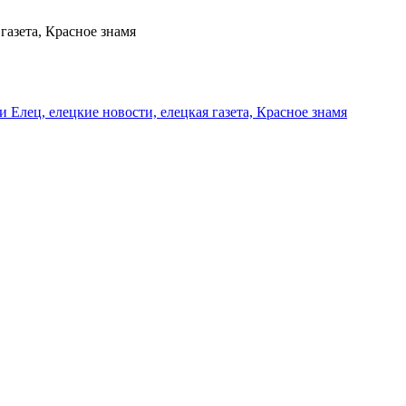
газета, Красное знамя
и Елец, елецкие новости, елецкая газета, Красное знамя