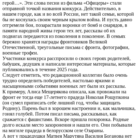
герой…». Эти слова песни из фильма «Офицеры» стали
отправной точкой названия конкурса. Действительно, в
нашем городе, как и во всей России, нет такой семьи, которой
бы не коснулась своим черным крылом война. И пусть давно
отгремели бои, позарастали воронки от бомб и снарядов, в
памяти народной живы герои тех лет, рассказы об их
подвигах передаются из поколения в поколение. В семьях
бережно хранятся награды фронтовиков Великой
Отечественной, треугольные письма с фронта, фотографии,
военные трофеи.
Участники конкурса расспросили о своих героях родителей,
бабушек, дедушек и написали интересные материалы, которые
публиковались в течение 2025 года.
Следует отметить, что редакционной коллегии было очень
трудно определить победителей, настолько яркими и
насыщенными событиями военных лет были их рассказы.
К примеру, Алиса Мещерякова описала, как провожали на
фронт ее тогда еще 17-летнего прадеда Николая Рощупкина
(он сумел приписать себе лишний год, чтобы защищать
Родину). Парень был в хорошем настроении и, как мальчишка,
гонял голубей. Потом писал письма, рассказывал, как
сражается с фашистами. Вскоре пришла похоронка. Родные
долго искали место захоронения и нашли его. Они побывали
на могиле прадеда в белорусском селе Озараны.
А вот у прадедушки Матвея Марутяна Василия Боганова нет