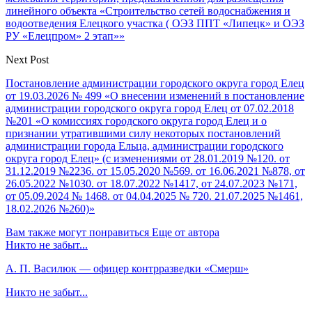
линейного объекта «Строительство сетей водоснабжения и
водоотведения Елецкого участка ( ОЭЗ ППТ «Липецк» и ОЭЗ
РУ «Елецпром» 2 этап»»
Next Post
Постановление администрации городского округа город Елец
от 19.03.2026 № 499 «О внесении изменений в постановление
администрации городского округа город Елец от 07.02.2018
№201 «О комиссиях городского округа город Елец и о
признании утратившими силу некоторых постановлений
администрации города Ельца, администрации городского
округа город Елец» (с изменениями от 28.01.2019 №120. от
31.12.2019 №2236. от 15.05.2020 №569. от 16.06.2021 №878, от
26.05.2022 №1030. от 18.07.2022 №1417, от 24.07.2023 №171,
от 05.09.2024 № 1468. от 04.04.2025 № 720. 21.07.2025 №1461,
18.02.2026 №260)»
Вам также могут понравиться
Еще от автора
Никто не забыт...
А. П. Василюк — офицер контрразведки «Смерш»
Никто не забыт...