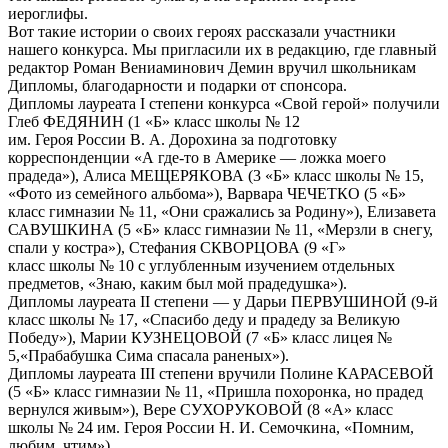
иероглифы.
Вот такие истории о своих героях рассказали участники
нашего конкурса. Мы пригласили их в редакцию, где главный
редактор Роман Вениаминович Демин вручил школьникам
Дипломы, благодарности и подарки от спонсора.
Дипломы лауреата I степени конкурса «Свой герой» получили
Глеб ФЕДЯНИН (1 «Б» класс школы № 12
им. Героя России В. А. Дорохина за подготовку
корреспонденции «А где-то в Америке — ложка моего
прадеда»), Алиса МЕЩЕРЯКОВА (3 «Б» класс школы № 15,
«Фото из семейного альбома»), Варвара ЧЕЧЕТКО (5 «Б»
класс гимназии № 11, «Они сражались за Родину»), Елизавета
САВУШКИНА (5 «Б» класс гимназии № 11, «Мерзли в снегу,
спали у костра»), Стефания СКВОРЦОВА (9 «Г»
класс школы № 10 с углубленным изучением отдельных
предметов, «Знаю, каким был мой прадедушка»).
Дипломы лауреата II степени — у Дарьи ПЕРВУШИНОЙ (9-й
класс школы № 17, «Спасибо деду и прадеду за Великую
Победу»), Марии КУЗНЕЦОВОЙ (7 «Б» класс лицея №
5,«Прабабушка Сима спасала раненых»).
Дипломы лауреата III степени вручили Полине КАРАСЕВОЙ
(5 «Б» класс гимназии № 11, «Пришла похоронка, но прадед
вернулся живым»), Вере СУХОРУКОВОЙ (8 «А» класс
школы № 24 им. Героя России Н. И. Семочкина, «Помним,
любим, чтим»).