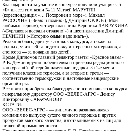
Благодарности за участие в конкурсе получили учащиеся 5
«Б» класса гимназии № 11 Матвей МАРУТЯН
(кореспонденция «… Похоронен в море»), Михаил
РАССОХИН («Знаю и помню»), Дмитрий ОРЛОВ («Мои
любимые герои»), четвероклассница Вероника ЛАВРУХИНА
(«Бурлаковы воевали отважно!») и шестиклассник Дмитрий
ПЕЧИКИН («Историю семьи надо знать»).
Редакция благодарит участников конкурса, а также их
родных, учителей за подготовку интересных материалов, а
спонсора — за подарки для детей.
Кроме Дипломов главный редактор газеты «Красное знамя»
Р. В. Демин вручил победителям и призерам редакционного
конкурса «Свой герой» памятные подарки. За 1-е места
получили классные термосы, а за вторые и третьи —
соответственно термокружки и настольные канцелярские
органайзеры.
Все призы приобретены благодаря спонсору нашего конкурса
генеральному директору ООО «ВЕЛЕС-АГРО» Денису
Викторовичу САРАФАНОВУ.
КСТАТИ:
ООО «ВЕЛЕС-АГРО» — динамично развивающаяся
компания по выпуску сухого яичного порошка и других
продуктов высокого качества, изготавливаемых из яиц для
пищевой промышленности.
Предприятие под руководством Д. В. Сарафанова не раз