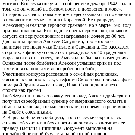
могилы. Его семья получила сообщение в декабре 1942 года о
том, что он «погиб на боевом посту и похоронен в море».
Историю со счастливым концом пересказывают из поколения
в поколение в семье Полины Карасевой. Ее прапрадед
Александр Измайлов геройски сражался, но в марте 1945 года
пришла похоронка. Его родные очень переживали, однако в
августе он вернулся живым с наградами и дожил до 80 лет.
Две войны прошел Алексей Савушкин, про которого
написала его правнучка Елизавета Савушкина. По рассказам
старших, в финскую солдатам приходилось в 40-градусный
мороз выживать в снегу, по 2 месяца не бывая в помещениях.
Однажды после бомбежки Алексей услышал крик из-под
земли и вытащил заживо погребенного бойца.
Участники конкурса рассказали о семейных реликвиях,
связанных с войной. Так, Стефания Скворцова прислала фото
немецкой бритвы — ее прадед Иван Скворцов привез с
фронта как трофей.
Глеб Федянин показал ложку, его прадед Александр Федянин
получил своеобразный сувенир от американского солдата в
обмен на такой же, только советский, во время встречи войск
на Эльбе с союзниками.
А Варвара Чечетко сообщила, что в ее семье сохранилась
справка об участии в боях против японских захватчиков ее
прадеда Василия Шипилина. Документ выполнен на
тончайшей рисовой бумаге, а на обратной стороне —