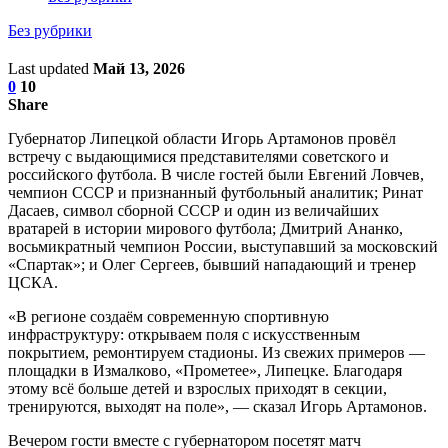
Без рубрики
Last updated
Май 13, 2026
0
10
Share
Губернатор Липецкой области Игорь Артамонов провёл
встречу с выдающимися представителями советского и
российского футбола. В числе гостей были Евгений Ловчев,
чемпион СССР и признанный футбольный аналитик; Ринат
Дасаев, символ сборной СССР и один из величайших
вратарей в истории мирового футбола; Дмитрий Ананко,
восьмикратный чемпион России, выступавший за московский
«Спартак»; и Олег Сергеев, бывший нападающий и тренер
ЦСКА.
«В регионе создаём современную спортивную
инфраструктуру: открываем поля с искусственным
покрытием, ремонтируем стадионы. Из свежих примеров —
площадки в Измалково, «Прометее», Липецке. Благодаря
этому всё больше детей и взрослых приходят в секции,
тренируются, выходят на поле», — сказал Игорь Артамонов.
Вечером гости вместе с губернатором посетят матч