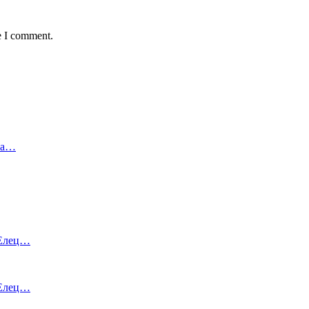
e I comment.
уга…
 Елец…
 Елец…