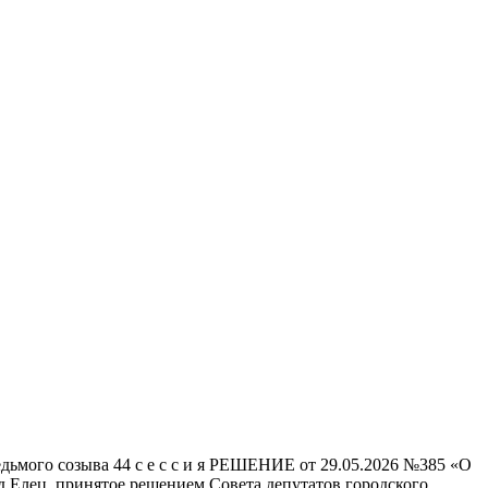
зыва 44 с е с с и я РЕШЕНИЕ от 29.05.2026 №385 «О
 Елец, принятое решением Совета депутатов городского