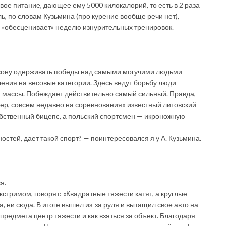
ое питание, дающее ему 5000 килокалорий, то есть в 2 раза
ь, по словам Кузьмина (про курение вообще речи нет),
ым «обесценивает» неделю изнурительных тренировок.
сону одерживать победы над самыми могучими людьми
ления на весовые категории. Здесь ведут борьбу люди
й массы. Побеждает действительно самый сильный. Правда,
мер, совсем недавно на соревнованиях известный литовский
собственный бицепс, а польский спортсмен — икроножную
ностей, дает такой спорт? — поинтересовался я у А. Кузьмина.
я.
экстримом, говорят: «Квадратные тяжести катят, а круглые —
да, ни сюда. В итоге вышел из-за руля и вытащил свое авто на
 предмета центр тяжести и как взяться за объект. Благодаря