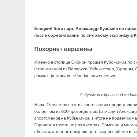
Елецкий богатырь Александр Кузьмин по проз
после соревнований по силовому экстриму в К
Покоряет вершины
Именно в столице Сибири прошел Кубок мира по с
(стронгменов) из Беларуси, Узбекистана, Украины, 
рамках фестиваля «Siberian power show».
А. Кузьмин с бронзовой медал
Наше Отечество на этих состязаниях представляли
более чем из 600 претендентов. Ельчанин Алексан
спортсменов на Кубке мира, в итоге не подвел ком
Городская газета не раз писала о Самсоне и мног
области, а теперь покоряющего всероссийские и 