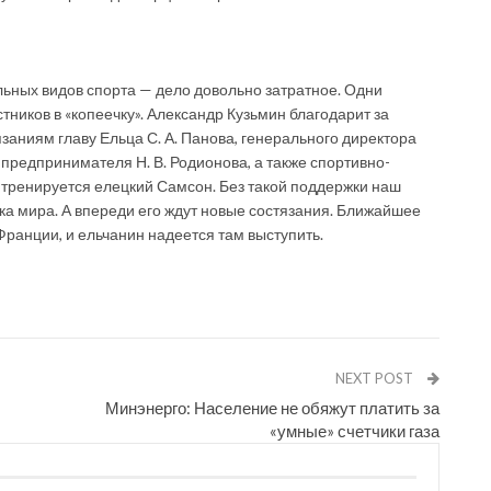
ьных видов спорта — дело довольно затратное. Одни
ников в «копеечку». Александр Кузьмин благодарит за
язаниям главу Ельца С. А. Панова, генерального директора
предпринимателя Н. В. Родионова, а также спортивно-
о тренируется елецкий Самсон. Без такой поддержки наш
ка мира. А впереди его ждут новые состязания. Ближайшее
Франции, и ельчанин надеется там выступить.
NEXT POST
Минэнерго: Население не обяжут платить за
«умные» счетчики газа