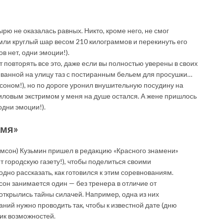
рю не оказалась равных. Никто, кроме него, не смог
мли круг­лый шар весом 210 килограммов и перекинуть его
в нет, одни эмоции!).
т повторять все это, даже если вы полностью уверены в своих
з ванной на улицу таз с постиранным бельем для просушки…
соном!), но по дороге уронил внушительную посудину на
иловым экстримом у меня на душе остался. А жене пришлось
одни эмоции!).
амя»
мсон) Кузьмин пришел в редакцию «Красного знамени»
 городскую газету!), чтобы поделиться своими
одно рассказать, как готовился к этим соревнованиям.
сон занимается один — без тренера в отличие от
открылись тайны силачей. Например, одна из них
аний нужно проводить так, чтобы к известной дате (дню
ик возможностей.