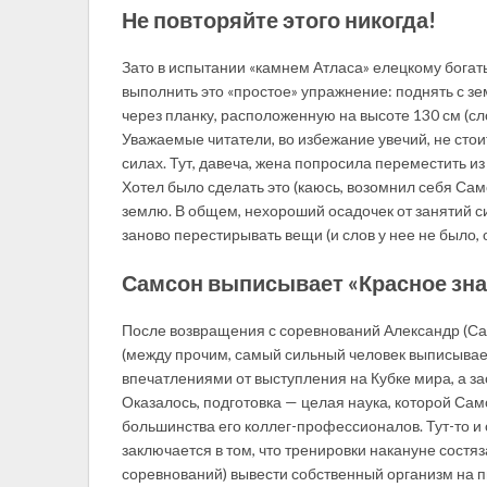
Не повторяйте этого никогда!
Зато в испытании «камнем Атласа» елецкому богаты
выполнить это «простое» упражнение: поднять с зе
через планку, расположенную на высоте 130 см (сло
Уважаемые читатели, во избежание увечий, не стои
силах. Тут, давеча, жена попросила переместить и
Хотел было сделать это (каюсь, возомнил себя Сам
землю. В общем, нехороший осадочек от занятий с
заново перестирывать вещи (и слов у нее не было, 
Самсон выписывает «Красное зн
После возвращения с соревнований Александр (Са
(между прочим, самый сильный человек выписывает
впечатлениями от выступления на Кубке мира, а за
Оказалось, подготовка — целая наука, которой Сам
большинства его коллег-профессионалов. Тут-то и 
заключается в том, что тренировки накануне состяз
соревнований) вывести собственный организм на п