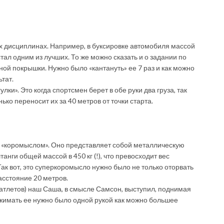
х дисциплинах. Например, в буксировке автомобиля массой
стал одним из лучших. То же можно сказать и о задании по
ой покрышки. Нужно было «кантануть» ее 7 раз и как можно
тат.
ки». Это когда спортсмен берет в обе руки два груза, так
ько переносит их за 40 метров от точки старта.
с «коромыслом». Оно представляет собой металлическую
нги общей массой в 450 кг (!), что превосходит вес
Так вот, это суперкоромысло нужно было не только оторвать
асстояние 20 метров.
 атлетов) наш Саша, в смысле Самсон, выступил, поднимая
 Выжимать ее нужно было одной рукой как можно большее