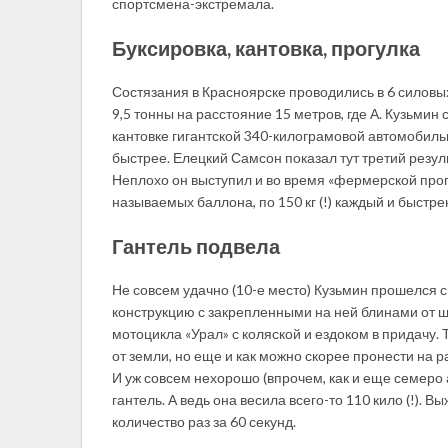
спортсмена-экстремала.
Буксировка, кантовка, прогулка
Состязания в Красноярске проводились в 6 силовы
9,5 тонны на расстояние 15 метров, где А. Кузьмин 
кантовке гигантской 340-килограмовой автомобильн
быстрее. Елецкий Самсон показал тут третий резуль
Неплохо он выступил и во время «фермерской прогул
называемых баллона, по 150 кг (!) каждый и быстрен
Гантель подвела
Не совсем удачно (10-е место) Кузьмин прошелся 
конструкцию с закрепленными на ней блинами от шта
мотоцикла «Урал» с коляской и ездоком в придачу. 
от земли, но еще и как можно скорее пронести на р
И уж совсем нехорошо (впрочем, как и еще семеро
гантель. А ведь она весила всего-то 110 кило (!).
количество раз за 60 секунд.