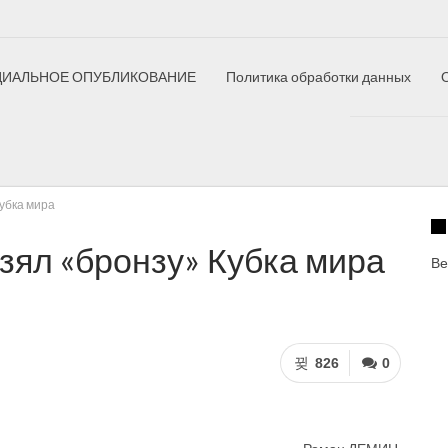
ИАЛЬНОЕ ОПУБЛИКОВАНИЕ
Политика обработки данных
ный полк
Елецкий дневник
Как это сделано
Здоровый ре
убка мира
зял «бронзу» Кубка мира
Ве
826
0