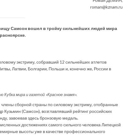
Роман ДЕМИН,
roman@kznam.ru
вищу Самсон вошел в тройку сильнейших людей мира
расноярске.
иловому экстриму, собравший 12 сильнейших атлетов
Литвы, Латвии, Болгарии, Польши и, конечно же, России в
ью Кубка мира и газетой «Красное знамя».
 члены сборной страны по силовому экстриму, отобранные
др Кузьмин (Самсон), возглавлявший рейтинг российских
анду, завоевав здесь бронзовую медаль.
очисленных достижениях самого сильного человека Липецкой
всемирные высоты уже в качестве профессионального