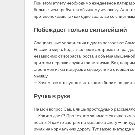
При этом атлету необходимо ежедневное пятиразов
больше, чем требуется обычному человеку. Алкогол
противопоказан, так как одно застолье со спиртн
Побеждает только сильнейший
Специальные упражнения и диета позволяют Сам
России и мира. Ведь в силовом экстриме нет разде
независимо от возраста, роста и объема мышечно
при этом нередки случаи травматизма. Вот, напри
стронгмен из-за нагрузок и сверхусилий оторвал 
мышцу.
— Зачем все это нужно и что, кроме боли и неприят
Ручка в руке
На мой вопрос Саша лишь простодушно рассмеялс
— Как что дает?! Про тех, кто занимается силовым 
носят». Я как-то застрял на машине в снегу — ни ту
руках на нормальную дорогу. Тут важно знать: где у