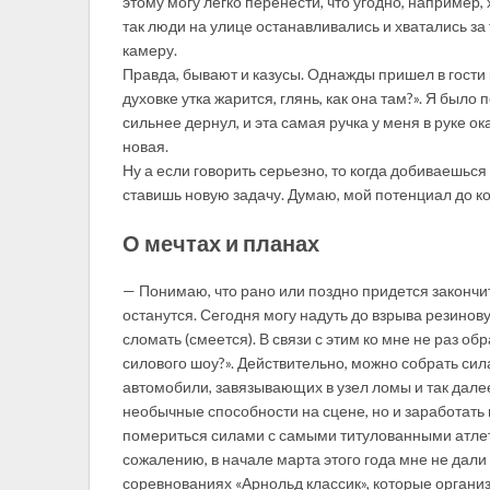
этому могу легко перенести, что угодно, например
так люди на улице останавливались и хватались з
камеру.
Правда, бывают и казусы. Однажды пришел в гости к
духовке утка жарится, глянь, как она там?». Я было 
сильнее дернул, и эта самая ручка у меня в руке о
новая.
Ну а если говорить серьезно, то когда добиваешьс
ставишь новую задачу. Думаю, мой потенциал до ко
О мечтах и планах
— Понимаю, что рано или поздно придется закончи
останутся. Сегодня могу надуть до взрыва резиновую
сломать (смеется). В связи с этим ко мне не раз о
силового шоу?». Действительно, можно собрать с
автомобили, завязывающих в узел ломы и так далее
необычные способности на сцене, но и заработать н
помериться силами с самыми титулованными атлет
сожалению, в начале марта этого года мне не дали
соревнованиях «Арнольд классик», которые органи