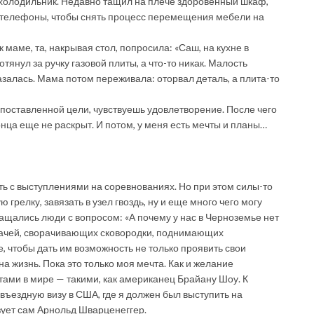
, холодильник. Недавно тащил на плече здоровенный шкаф,
а телефоны, чтобы снять процесс перемещения мебели на
 маме, та, накрывая стол, попросила: «Саш, на кухне в
потянул за ручку газовой плиты, а что-то никак. Малость
казалась. Мама потом переживала: оторвал деталь, а плита-то
я поставленной цели, чувствуешь удовлетворение. После чего
нца еще не раскрыт. И потом, у меня есть мечты и планы…
ть с выступлениями на соревнованиях. Но при этом силы-то
 грелку, завязать в узел гвоздь, ну и еще много чего могу
бращались люди с вопросом: «А почему у нас в Черноземье нет
илачей, сворачивающих сковородки, поднимающих
, чтобы дать им возможность не только проявить свои
а жизнь. Пока это только моя мечта. Как и желание
ами в мире — такими, как американец Брайану Шоу. К
 въездную визу в США, где я должен был выступить на
зует сам Арнольд Шварценеггер.