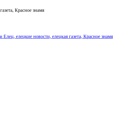
газета, Красное знамя
и Елец, елецкие новости, елецкая газета, Красное знамя