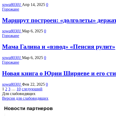
sowa80301
Апр 14, 2025
0
Горожане
Маршрут построен: «долголеты» держа
sowa80301
Мар 6, 2025
0
Горожане
Мама Галина и «взвод» «Пенсия рулит»
sowa80301
Мар 6, 2025
0
Горожане
Новая книга о Юрии Ширяеве и его сти
sowa80301
Фев 22, 2025
0
1
2
3
…
10
следующий
Для слабовидящих
Версия для слабовидящих
Новости партнеров