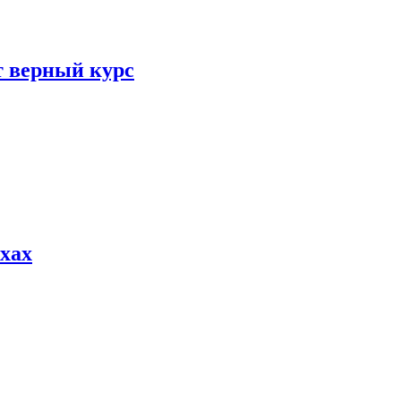
т верный курс
хах