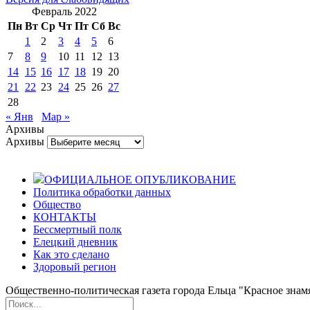
Февраль 2022
Пн
Вт
Ср
Чт
Пт
Сб
Вс
1
2
3
4
5
6
7
8
9
10
11
12
13
14
15
16
17
18
19
20
21
22
23
24
25
26
27
28
« Янв
Мар »
Архивы
Архивы
ОФИЦИАЛЬНОЕ ОПУБЛИКОВАНИЕ
Политика обработки данных
Общество
КОНТАКТЫ
Бессмертный полк
Елецкий дневник
Как это сделано
Здоровый регион
Общественно-политическая газета города Ельца "Красное знамя".