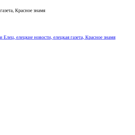
газета, Красное знамя
и Елец, елецкие новости, елецкая газета, Красное знамя