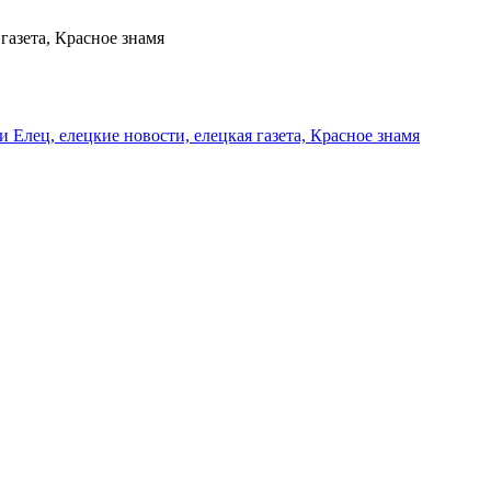
газета, Красное знамя
и Елец, елецкие новости, елецкая газета, Красное знамя