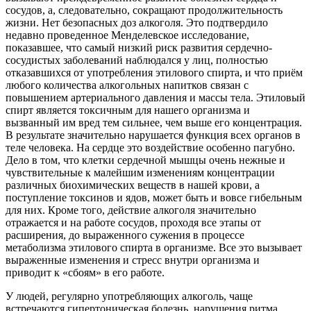
сосудов, а, следовательно, сокращают продолжительность
жизни. Нет безопасных доз алкоголя. Это подтвердило
недавно проведенное Менделевское исследование,
показавшее, что самый низкий риск развития сердечно-
сосудистых заболеваний наблюдался у лиц, полностью
отказавшихся от употребления этилового спирта, и что приём
любого количества алкогольных напитков связан с
повышением артериального давления и массы тела. Этиловый
спирт является токсичным для нашего организма и
вызванный им вред тем сильнее, чем выше его концентрация.
В результате значительно нарушается функция всех органов в
теле человека. На сердце это воздействие особенно пагубно.
Дело в том, что клетки сердечной мышцы очень нежные и
чувствительные к малейшим изменениям концентрации
различных биохимических веществ в нашей крови, а
поступление токсинов и ядов, может быть и вовсе гибельным
для них. Кроме того, действие алкоголя значительно
отражается и на работе сосудов, проходя все этапы от
расширения, до выраженного сужения в процессе
метаболизма этилового спирта в организме. Все это вызывает
выраженные изменения и стресс внутри организма и
приводит к «сбоям» в его работе.
У людей, регулярно употребляющих алкоголь, чаще
встречаются гипертоническая болезнь, нарушения ритма