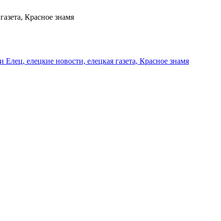
газета, Красное знамя
и Елец, елецкие новости, елецкая газета, Красное знамя