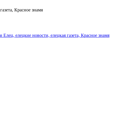
газета, Красное знамя
и Елец, елецкие новости, елецкая газета, Красное знамя