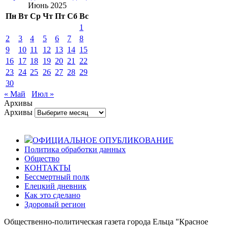
Июнь 2025
Пн
Вт
Ср
Чт
Пт
Сб
Вс
1
2
3
4
5
6
7
8
9
10
11
12
13
14
15
16
17
18
19
20
21
22
23
24
25
26
27
28
29
30
« Май
Июл »
Архивы
Архивы
ОФИЦИАЛЬНОЕ ОПУБЛИКОВАНИЕ
Политика обработки данных
Общество
КОНТАКТЫ
Бессмертный полк
Елецкий дневник
Как это сделано
Здоровый регион
Общественно-политическая газета города Ельца "Красное