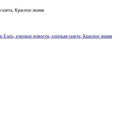
газета, Красное знамя
и Елец, елецкие новости, елецкая газета, Красное знамя