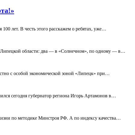
та!»
00 лет. В честь этого расскажем о ребятах, уже
…
 Липецкой области: два — в «Солнечном», по одному — в
…
стно с особой экономической зоной «Липецк» при
…
ился сегодня губернатор региона Игорь Артамонов в
…
изни по методике Минстроя РФ. А по индексу качества
…