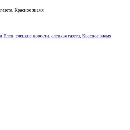
газета, Красное знамя
и Елец, елецкие новости, елецкая газета, Красное знамя