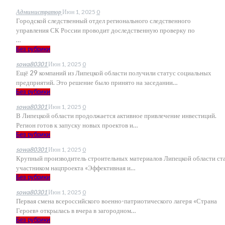
Администратор
Июн 1, 2025
0
Городской следственный отдел регионального следственного
управления СК России проводит доследственную проверку по
…
Без рубрики
sowa80301
Июн 1, 2025
0
Ещё 29 компаний из Липецкой области получили статус социальных
предприятий. Это решение было принято на заседании
…
Без рубрики
sowa80301
Июн 1, 2025
0
В Липецкой области продолжается активное привлечение инвестиций.
Регион готов к запуску новых проектов и
…
Без рубрики
sowa80301
Июн 1, 2025
0
Крупный производитель строительных материалов Липецкой области ст
участником нацпроекта «Эффективная и
…
Без рубрики
sowa80301
Июн 1, 2025
0
Первая смена всероссийского военно-патриотического лагеря «Страна
Героев» открылась в вчера в загородном
…
Без рубрики