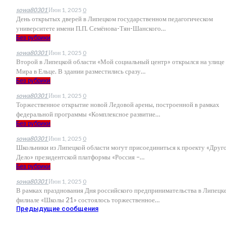
sowa80301
Июн 1, 2025
0
День открытых дверей в Липецком государственном педагогическом
университете имени П.П. Семёнова-Тян-Шанского
…
Без рубрики
sowa80301
Июн 1, 2025
0
Второй в Липецкой области «Мой социальный центр» открылся на улице
Мира в Ельце. В здании разместились сразу
…
Без рубрики
sowa80301
Июн 1, 2025
0
Торжественное открытие новой Ледовой арены, построенной в рамках
федеральной программы «Комплексное развитие
…
Без рубрики
sowa80301
Июн 1, 2025
0
Школьники из Липецкой области могут присоединиться к проекту «Друг
Дело» президентской платформы «Россия –
…
Без рубрики
sowa80301
Июн 1, 2025
0
В рамках празднования Дня российского предпринимательства в Липецке
филиале «Школы 21» состоялось торжественное
…
Предыдущие сообщения